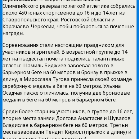
Олимпийского резерва по легкой атлетике собрались
около 450 юных спортсменов до 16 и до 14 лет из
Ставропольского края, Ростовской области и
Карачаево-Черкесии, чтобы побороться за почетные
награды.
Соревнования стали настоящим праздником для
участников и зрителей. В возрастной группе до 14
лет на пьедестал почета поднялись талантливые
атлеты: Шамиль Биджиев завоевал золото в
барьерном беге на 60 метров и бронзу в прыжке в
длину, а Мирослава Тугова принесла своей команде
серебряную медаль в беге на 60 метров. Ульяна
Осадчая также отличилась, получив две бронзовые
медали в беге на 60 метров и барьерном беге.
Среди более старших участников, в группе до 16 лет,
вторые места заняли Долгова Анастасия и Шувалов
Владислав в барьерном беге на 60 метров. Третьи
места завоевали Тендит Кирилл (прыжок в длину) и
Бараташвили Тэя (толкание ядра).