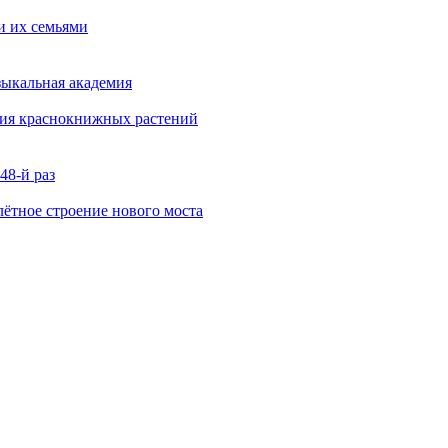
и их семьями
зыкальная академия
ния краснокнижных растений
48-й раз
ётное строение нового моста