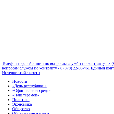
Телефон горячей линии по вопросам службы по контракту - 8 (
вопросам службы по контракту - 8 (878) 22-60-461
Единый конта
Интернет-сайт газеты
Новости
«День республики»
«Официальная среда»
«Наш теремок»
Политика
Экономика
Общество
Образование и наука