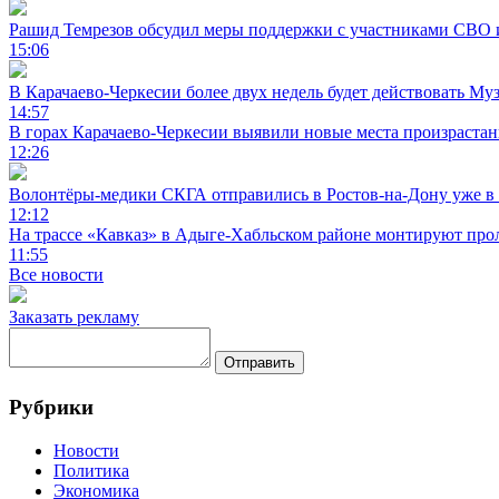
Рашид Темрезов обсудил меры поддержки с участниками СВО 
15:06
В Карачаево-Черкесии более двух недель будет действовать Му
14:57
В горах Карачаево-Черкесии выявили новые места произраста
12:26
Волонтёры-медики СКГА отправились в Ростов-на-Дону уже в 
12:12
На трассе «Кавказ» в Адыге-Хабльском районе монтируют прол
11:55
Все новости
Заказать рекламу
Отправить
Рубрики
Новости
Политика
Экономика