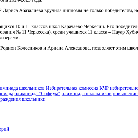
 Лариса Абазалиева вручила дипломы не только победителям, но
ащихся 10 и 11 классов школ Карачаево-Черкесии. Его победите
зования № 11 Черкесска), среди учащихся 11 класса – Науар Хуб
ризерами.
а Родион Колесников и Ариана Алексанова, позволяют этим шко
лимпиада школьников
Избирательная комиссия КЧР
избирательно
мпиада
олимпиада "Софиум"
олимпиада школьников
повышение 
граждения
школьники
орий