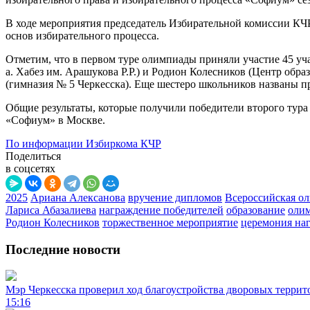
В ходе мероприятия председатель Избирательной комиссии КЧР
основ избирательного процесса.
Отметим, что в первом туре олимпиады приняли участие 45 уч
а. Хабез им. Арашукова Р.Р.) и Родион Колесников (Центр обра
(гимназия № 5 Черкесска). Еще шестеро школьников названы п
Общие результаты, которые получили победители второго тур
«Софиум» в Москве.
По информации Избиркома КЧР
Поделиться
в соцсетях
2025
Ариана Алексанова
вручение дипломов
Всероссийская о
Лариса Абазалиева
награждение победителей
образование
оли
Родион Колесников
торжественное мероприятие
церемония на
Последние новости
Мэр Черкесска проверил ход благоустройства дворовых террит
15:16