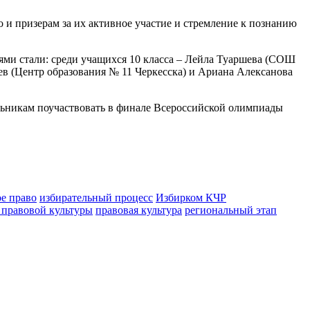
 и призерам за их активное участие и стремление к познанию
лями стали: среди учащихся 10 класса – Лейла Туаршева (СОШ
иев (Центр образования № 11 Черкесска) и Ариана Алексанова
льникам поучаствовать в финале Всероссийской олимпиады
е право
избирательный процесс
Избирком КЧР
правовой культуры
правовая культура
региональный этап