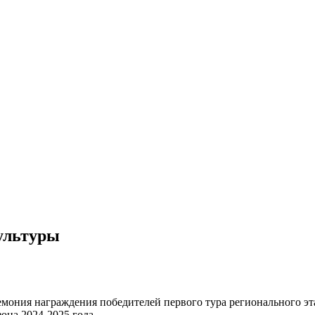
ультуры
емония награждения победителей первого тура регионального э
она 2024-2025 года.