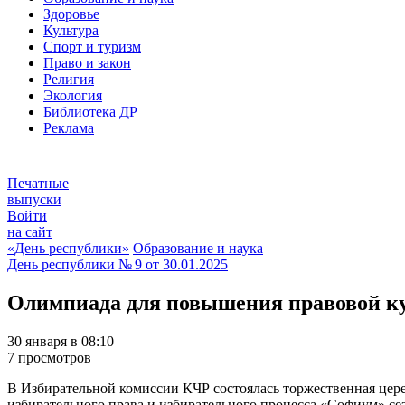
Здоровье
Культура
Спорт и туризм
Право и закон
Религия
Экология
Библиотека ДР
Реклама
Печатные
выпуски
Войти
на сайт
«День республики»
Образование и наука
День республики
№ 9 от
30.01.2025
Олимпиада для повышения правовой к
30 января в 08:10
7 просмотров
В Избирательной комиссии КЧР состоялась торжественная цер
избирательного права и избирательного процесса «Софиум» сез