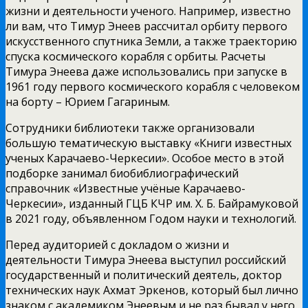
жизни и деятельности ученого. Например, известно
ли вам, что Тимур Энеев рассчитал орбиту первого
искусственного спутника Земли, а также траекторию
спуска космического корабля с орбиты. Расчеты
Тимура Энеева даже использовались при запуске в
1961 году первого космического корабля с человеком
на борту – Юрием Гагариным.
Сотрудники библиотеки также организовали
большую тематическую выставку «Книги известных
ученых Карачаево-Черкесии». Особое место в этой
подборке занимал биобиблиографический
справочник «Известные учёные Карачаево-
Черкесии», изданный ГЦБ КЧР им. Х. Б. Байрамуковой
в 2021 году, объявленном Годом науки и технологий.
Перед аудиторией с докладом о жизни и
деятельности Тимура Энеева выступил российский
государственный и политический деятель, доктор
технических наук Ахмат Эркенов, который был лично
знаком с академиком Энеевым и не раз бывал у него