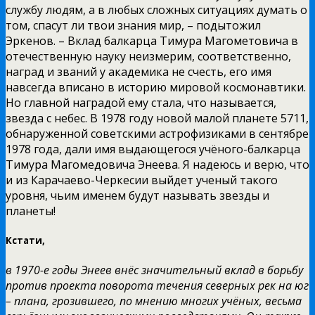
службу людям, а в любых сложных ситуациях думать о
том, спасут ли твои знания мир, – подытожил
Эркенов. – Вклад балкарца Тимура Магометовича в
отечественную науку неизмерим, соответственно,
наград и званий у академика не счесть, его имя
навсегда вписано в историю мировой космонавтики.
Но главной наградой ему стала, что называется,
звезда с небес. В 1978 году новой малой планете 5711,
обнаруженной советскими астрофизиками в сентябре
1978 года, дали имя выдающегося учёного-балкарца
Тимура Магомедовича Энеева. Я надеюсь и верю, что
и из Карачаево-Черкесии выйдет ученый такого
уровня, чьим именем будут называть звезды и
планеты!
Кстати,
в 1970-е годы Энеев внёс значительный вклад в борьбу
против проекта поворота течения северных рек на юг
– плана, грозившего, по мнению многих учёных, весьма