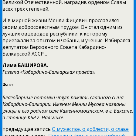
Великой Отечественной, наградив орденом Славы
всех трёх степеней.
И в мирной жизни Менли Фицевич прославился
своим добросовестным трудом. Он стал одним из
лучших овцеводов республики, к которому
приезжали за опытом и чабаны, и учёные. Избирался
депутатом Верховного Совета Кабардино-
Балкарской АССР…
Лима БАШИРОВА.
Газета «Кабардино-Балкарская правда».
Факт
Благодарные потомки чтут память славного сына
Кабардино-Балкарии. Именем Менли Мусова названы
улицы в его родном селе Каменномостском, в г. Баксане,
в столице КБР г. Нальчике.
предыдущая запись
О мужестве, о доблести, о славе
следующая запись
Прошли в финал всероссийской