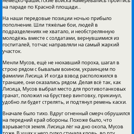
немецко-фашистские войска намеревались пройтись
на параде по Красной площади…
На наши передовые позиции ночью прибыло
пополнение. Шли тяжёлые бои, людей в
подразделениях не хватало, и необстрелянную
молодёжь вместе с солдатами, вернувшимися из
госпиталей, тотчас направляли на самый жаркий
участок.
Менли Мусов, ещё не нюхавший пороха, шагал в
строю рядом с бывалым воином, украинцем по
фамилии Лисица. И когда взвод расположился в
траншее, они оказались рядом. Делая всё так, как
Лисица, Мусов выбрал место для противотанковых
гранат, положил на бруствер винтовку, прикинул,
удобно ли будет стрелять, и подтянул ремень каски.
Вначале было тихо. Вдруг огненный смерч обрушился
на передний край обороны. Похоже было, что
взрывается земля. Лисица лёг на дно окопа, Мусов
тоже. В ушах у него гулко стучала кровь, во рту