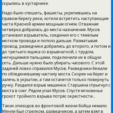
скрылись в кустарнике.
Надо было спешить, фашисты, укрепившись на
правом берегу реки, хотели встретить наступающие
части Красной армии мощным огнём. Отважная
четвёрка добралась до места назначения. Мусов
установил взрыватель, соединил его с тяжёлым
мотком провода и пополз дальше. Разматывая
провод, разведчики добрались до второго, а потом и
до третьего ящика со взрывчаткой, с трудом,
негнущимися пальцами, подключили их в общую
сеть. Дальше нужно было убирать часового. С этой
задачей ловко справился Мусов. Разведчики бежали
по обледеневшему настилу моста. Скорее на берег и
залечь в укрытии, а там останется только повернуть
ручку. Раздался взрыв машинки. Старшина спрыгнул с
моста в снег. Рядом упал Мусов. Спустя мгновенье
грохот тройного взрыва потряс окрестности…
Таких эпизодов во фронтовой жизни бойца немало.
Менли был стрелком, разведчиком, а затем взял в