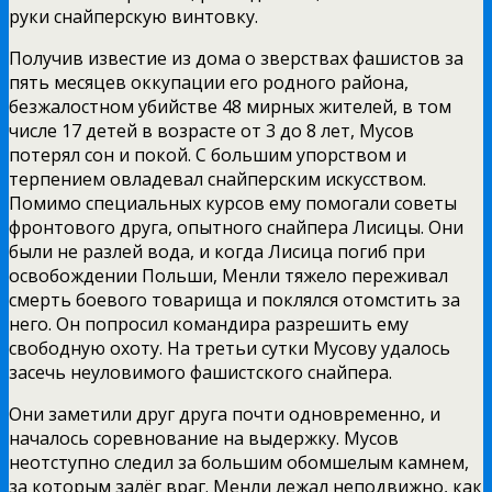
руки снайперскую винтовку.
Получив известие из дома о зверствах фашистов за
пять месяцев оккупации его родного района,
безжалостном убийстве 48 мирных жителей, в том
числе 17 детей в возрасте от 3 до 8 лет, Мусов
потерял сон и покой. С большим упорством и
терпением овладевал снайперским искусством.
Помимо специальных курсов ему помогали советы
фронтового друга, опытного снайпера Лисицы. Они
были не разлей вода, и когда Лисица погиб при
освобождении Польши, Менли тяжело переживал
смерть боевого товарища и поклялся отомстить за
него. Он попросил командира разрешить ему
свободную охоту. На третьи сутки Мусову удалось
засечь неуловимого фашистского снайпера.
Они заметили друг друга почти одновременно, и
началось соревнование на выдержку. Мусов
неотступно следил за большим обомшелым камнем,
за которым залёг враг. Менли лежал неподвижно, как