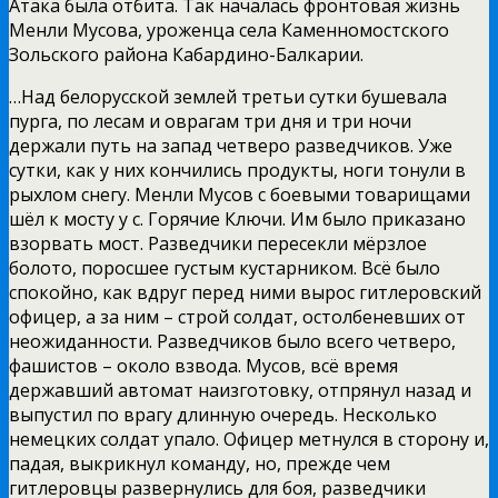
Атака была отбита. Так началась фронтовая жизнь
Менли Мусова, уроженца села Каменномостского
Зольского района Кабардино-Балкарии.
…Над белорусской землей третьи сутки бушевала
пурга, по лесам и оврагам три дня и три ночи
держали путь на запад четверо разведчиков. Уже
сутки, как у них кончились продукты, ноги тонули в
рыхлом снегу. Менли Мусов с боевыми товарищами
шёл к мосту у с. Горячие Ключи. Им было приказано
взорвать мост. Разведчики пересекли мёрзлое
болото, поросшее густым кустарником. Всё было
спокойно, как вдруг перед ними вырос гитлеровский
офицер, а за ним – строй солдат, остолбеневших от
неожиданности. Разведчиков было всего четверо,
фашистов – около взвода. Мусов, всё время
державший автомат наизготовку, отпрянул назад и
выпустил по врагу длинную очередь. Несколько
немецких солдат упало. Офицер метнулся в сторону и,
падая, выкрикнул команду, но, прежде чем
гитлеровцы развернулись для боя, разведчики