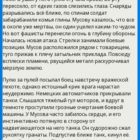
пересохло, от едких газов слезились глаза. Снаряды
разрывались всё ближе, по спинам солдат
забарабанили комья глины. Мусову казалось, что все
в окопе уже мертвы, он один уцелел каким-то чудом.
Но вот фашисты перенесли огонь в глубину обороны.
Началась новая атака. Стрелки занимали боевые
позиции. Мусов расположился рядом с товарищем,
туго прижав к плечу затыльник приклада. Повсюду
всплески пламени, рвущийся металл раскурочивал
мёрзлую землю.
Пулю за пулей посылал боец навстречу вражеской
пехоте, однако истошный крик врага нарастал
неудержимо. Немецких автоматчиков прикрывали
танки. Слышался тяжёлый гул моторов, и вдруг в
темноте проступили грозные очертания боевой
машины. У Мусова часто забилось сердце, и его
инстинктивно потянуло в сторону от
надвигающегося на него танка. Он судорожно сжал
рукоятку гранаты. Подпустив ближе танк, кинул её.