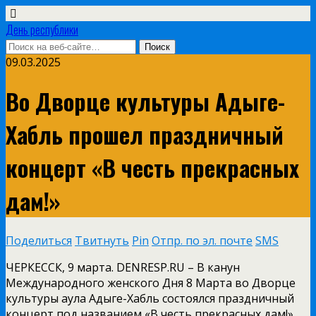
День республики
09.03.2025
Во Дворце культуры Адыге-
Хабль прошел праздничный
концерт «В честь прекрасных
дам!»
Поделиться
Твитнуть
Pin
Отпр. по эл. почте
SMS
ЧЕРКЕССК, 9 марта. DENRESP.RU – В канун
Международного женского Дня 8 Марта во Дворце
культуры аула Адыге-Хабль состоялся праздничный
концерт под названием «В честь прекрасных дам!».