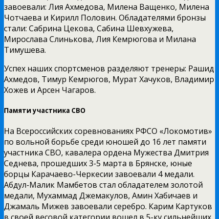
завоевали: Лия Ахмедова, Милена Ващенко, Милена
Чотчаева и Кирилл Половин. Обладателями бронзы
стали: Сабрина Цекова, Сабина Шевхужева,
Мирослава Слинькова, Лия Кемрюгова и Милана
Тимушева.
Успех наших спортсменов разделяют тренеры: Рашид
Ахмедов, Тимур Кемрюгов, Мурат Хачуков, Владимир
Хожев и Арсен Чагаров.
Памяти участника СВО
На Всероссийских соревнованиях РФСО «Локомотив»
по вольной борьбе среди юношей до 16 лет памяти
участника СВО, кавалера ордена Мужества Дмитрия
Седнева, прошедших 3-5 марта в Брянске, юные
борцы Карачаево-Черкесии завоевали 4 медали.
Абдул-Малик Мамбетов стал обладателем золотой
медали, Мухаммад Джемакулов, Амин Хабичаев и
Джамаль Мижев завоевали серебро. Карим Картуков
в своей весовой категории вошел в 5-ку сильнейших.