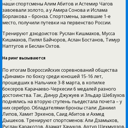
наши спортсмены Алим Абитов и Астемир Чагов
завоевали золото, а у Амира Сонова и Ислама
Борлакова – бронза. Спортсмены, занявшие 1-е
место, получили путевки на первенство России.
Тренируют дзюдоистов: Руслан Кишмахов, Мусса
Кишмахов, Пилял Байчоров, Аслан Бостанов, Тимур
Наптугов и Беслан Охтов.
На ринг вызываются
По итогам Всероссийских соревнований общества
«Динамо» по боксу среди юношей 15-16 лет,
прошедших в Нальчике 3-8 марта, в копилке
боксеров Карачаево-Черкесии 6 медалей разного
достоинства. Так, Динур Джужуев и Эльдар Шебзухов
поднялись на вторую ступень пьедестала почета – у
них серебро. Обладателями бронзы стали: Даниил
Липов, Хамит Эркенов, Саид Абитов и Ахмед
Дышеков. Тренируют спортсменов: Али Дзамыхов,
Руслан Каракотов, Азамат Хачуков, Артур Шехмурзов,