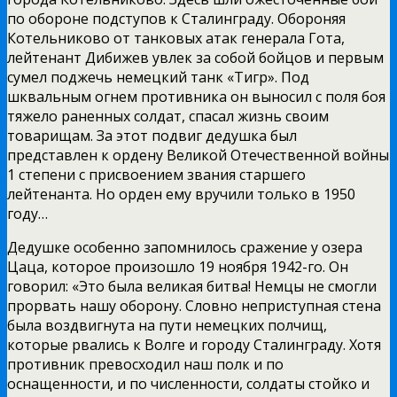
по обороне подступов к Сталинграду. Обороняя
Котельниково от танковых атак генерала Гота,
лейтенант Дибижев увлек за собой бойцов и первым
сумел поджечь немецкий танк «Тигр». Под
шквальным огнем противника он выносил с поля боя
тяжело раненных солдат, спасал жизнь своим
товарищам. За этот подвиг дедушка был
представлен к ордену Великой Отечественной войны
1 степени с присвоением звания старшего
лейтенанта. Но орден ему вручили только в 1950
году…
Дедушке особенно запомнилось сражение у озера
Цаца, которое произошло 19 ноября 1942-го. Он
говорил: «Это была великая битва! Немцы не смогли
прорвать нашу оборону. Словно неприступная стена
была воздвигнута на пути немецких полчищ,
которые рвались к Волге и городу Сталинграду. Хотя
противник превосходил наш полк и по
оснащенности, и по численности, солдаты стойко и