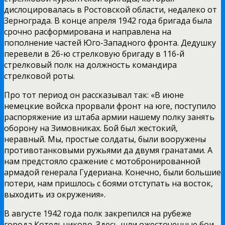
дислоцировалась в Ростовской области, недалеко от
Зернограда. В конце апреля 1942 года бригада была
срочно расформирована и направлена на
пополнение частей Юго-Западного фронта. Дедушку
перевели в 26-ю стрелковую бригаду в 116-й
стрелковый полк на должность командира
стрелковой роты.
Про тот период он рассказывал так: «В июне
немецкие войска прорвали фронт на юге, поступило
распоряжение из штаба армии нашему полку занять
оборону на Зимовниках. Бой был жестокий,
неравный. Мы, простые солдаты, были вооружены
противотанковыми ружьями да двумя гранатами. А
нам предстояло сражение с мотобронированной
армадой генерала Гудериана. Конечно, были большие
потери, нам пришлось с боями отступать на восток,
выходить из окружения».
В августе 1942 года полк закрепился на рубеже
города Котельниково. Здесь шли ожесточенные бои