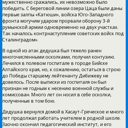
мужественно сражались, их невозможно было
победить. С береговой линии озера Цаца были даны
первые залпы «Катюши», войска Юго-Западного
фронта могучим ударом прорвали оборону 3-й
румынской армии одновременно на двух участках.
Так началось контрнаступление советских войск под
Сталинградом».
В одной из атак дедушка был тяжело ранен
многочисленными осколками, получил контузию.
Лечился в полевом госпитале в городе Бийске
Алтайского края, но, к сожалению, остаться в строю
до Победы старшему лейтенанту Дибижеву не
довелось. После выписки из госпиталя он был
признан не годным к несению военной службы и
комиссован. Много лет он носил в себе осколки,
полученные в том бою.
Дедушка вернулся домой в Хасаут-Греческое и много
лет продолжал работать учителем в родной школе.
Заочно окончил педагогический институт, и его