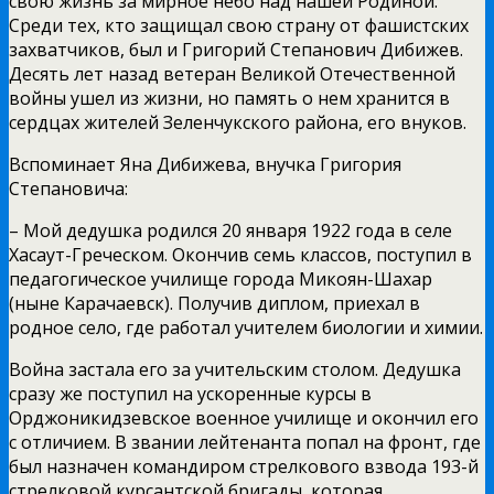
свою жизнь за мирное небо над нашей Родиной.
Среди тех, кто защищал свою страну от фашистских
захватчиков, был и Григорий Степанович Дибижев.
Десять лет назад ветеран Великой Отечественной
войны ушел из жизни, но память о нем хранится в
сердцах жителей Зеленчукского района, его внуков.
Вспоминает Яна Дибижева, внучка Григория
Степановича:
– Мой дедушка родился 20 января 1922 года в селе
Хасаут-Греческом. Окончив семь классов, поступил в
педагогическое училище города Микоян-Шахар
(ныне Карачаевск). Получив диплом, приехал в
родное село, где работал учителем биологии и химии.
Война застала его за учительским столом. Дедушка
сразу же поступил на ускоренные курсы в
Орджоникидзевское военное училище и окончил его
с отличием. В звании лейтенанта попал на фронт, где
был назначен командиром стрелкового взвода 193-й
стрелковой курсантской бригады, которая