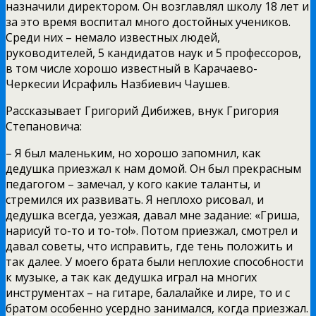
назначили директором. Он возглавлял школу 18 лет и
за это время воспитал много достойных учеников.
Среди них – немало известных людей,
руководителей, 5 кандидатов наук и 5 профессоров,
в том числе хорошо известный в Карачаево-
Черкесии Исрафиль Назбиевич Чаушев.
Рассказывает Григорий Дибижев, внук Григория
Степановича:
– Я был маленьким, но хорошо запомнил, как
дедушка приезжал к нам домой. Он был прекрасным
педагогом – замечал, у кого какие таланты, и
стремился их развивать. Я неплохо рисовал, и
дедушка всегда, уезжая, давал мне задание: «Гриша,
нарисуй то-то и то-то!». Потом приезжал, смотрел и
давал советы, что исправить, где тень положить и
так далее. У моего брата были неплохие способности
к музыке, а так как дедушка играл на многих
инструментах – на гитаре, балалайке и лире, то и с
братом особенно усердно занимался, когда приезжал.