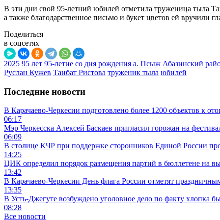
В эти дни свой 95-летний юбилей отметила труженица тыла Т
а также благодарственное письмо и букет цветов ей вручили 
Поделиться
в соцсетях
2025
95 лет
95-летие со дня рождения
а. Псыж
Абазинский рай
Руслан Кужев
Таибат Ристова
труженик тыла
юбилей
Последние новости
В Карачаево-Черкесии подготовлено более 1200 объектов к от
06:17
Мэр Черкесска Алексей Баскаев пригласил горожан на фестив
06:09
В столице КЧР при поддержке сторонников Единой России пр
14:25
ЦИК определил порядок размещения партий в бюллетене на вы
13:42
В Карачаево-Черкесии День флага России отметят праздничны
13:35
В Усть-Джегуте возбуждено уголовное дело по факту хлопка бы
08:28
Все новости