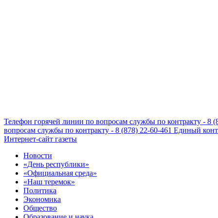
Телефон горячей линии по вопросам службы по контракту - 8 (
вопросам службы по контракту - 8 (878) 22-60-461
Единый конта
Интернет-сайт газеты
Новости
«День республики»
«Официальная среда»
«Наш теремок»
Политика
Экономика
Общество
Образование и наука