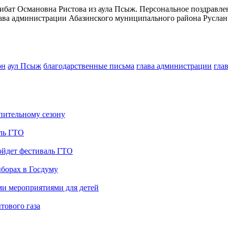
аибат Османовна Ристова из аула Псыж. Персональное поздравл
глава администрации Абазинского муниципального района Руслан
он
аул Псыж
благодарственные письма
глава администрации
гла
опительному сезону
аль ГТО
ойдет фестиваль ГТО
борах в Госдуму
ми мероприятиями для детей
тового газа