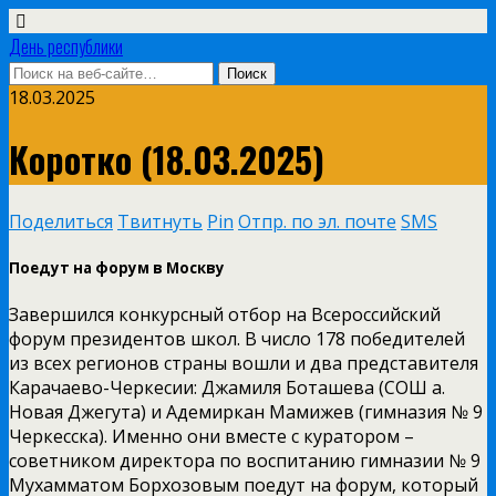
День республики
18.03.2025
Коротко (18.03.2025)
Поделиться
Твитнуть
Pin
Отпр. по эл. почте
SMS
Поедут на форум в Москву
Завершился конкурсный отбор на Всероссийский
форум президентов школ. В число 178 победителей
из всех регионов страны вошли и два представителя
Карачаево-Черкесии: Джамиля Боташева (СОШ а.
Новая Джегута) и Адемиркан Мамижев (гимназия № 9
Черкесска). Именно они вместе с куратором –
советником директора по воспитанию гимназии № 9
Мухамматом Борхозовым поедут на форум, который