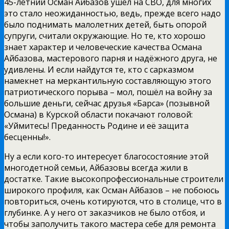
45-летний Осман Айбазов ушёл на СВО, для многих
это стало неожиданностью, ведь, прежде всего надо
было поднимать малолетних детей, быть опорой
супруги, считали окружающие. Но те, кто хорошо
знает характер и человеческие качества Османа
Айбазова, мастерового парня и надёжного друга, не
удивлены. И если найдутся те, кто с сарказмом
намекнет на меркантильную составляющую этого
патриотического порыва – мол, пошёл на войну за
большие деньги, сейчас друзья «Барса» (позывной
Османа) в Курской области покачают головой:
«Уймитесь! Преданность Родине и её защита
бесценны!».
Ну а если кого-то интересует благосостояние этой
многодетной семьи, Айбазовы всегда жили в
достатке. Такие высокопрофессиональные строители
широкого профиля, как Осман Айбазов – не побоюсь
повториться, очень котируются, что в столице, что в
глубинке. А у него от заказчиков не было отбоя, и
чтобы заполучить такого мастера себе для ремонта