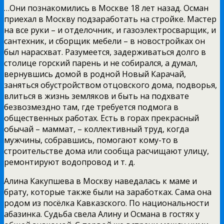
…Они познакомились в Москве 18 лет назад. Осман
приехал в Москву подзаработать на стройке. Мастер
на все руки – и отделочник, и газоэлектросварщик, и
сантехник, и сборщик мебели – в новостройках он
был нарасхват. Разумеется, задерживаться долго в
столице горский парень и не собирался, а думал,
вернувшись домой в родной Новый Карачай,
заняться обустройством отцовского дома, подворья,
влиться в жизнь земляков и быть на подхвате
безвозмездно там, где требуется подмога в
общественных работах. Есть в горах прекрасный
обычай – маммат, – коллективный труд, когда
мужчины, собравшись, помогают кому-то в
строительстве дома или сообща расчищают улицу,
ремонтируют водопровод и т. д.
Алина Какупшева в Москву наведалась к маме и
брату, которые также были на заработках. Сама она
родом из посёлка Кавказского. По национальности
абазинка. Судьба свела Алину и Османа в гостях у