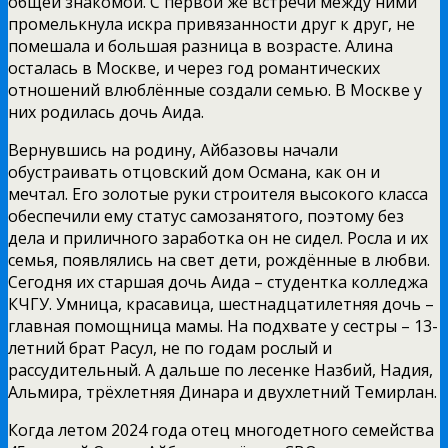
общей знакомой. С первой же встречи между ними
промелькнула искра привязанности друг к друг, не
помешала и большая разница в возрасте. Алина
осталась в Москве, и через год романтических
отношений влюблённые создали семью. В Москве у
них родилась дочь Аида.
Вернувшись на родину, Айбазовы начали
обустраивать отцовский дом Османа, как он и
мечтал. Его золотые руки строителя высокого класса
обеспечили ему статус самозанятого, поэтому без
дела и приличного заработка он не сидел. Росла и их
семья, появлялись на свет дети, рождённые в любви.
Сегодня их старшая дочь Аида – студентка колледжа
КЧГУ. Умница, красавица, шестнадцатилетняя дочь –
главная помощница мамы. На подхвате у сестры – 13-
летний брат Расул, не по годам рослый и
рассудительный. А дальше по лесенке Назбий, Надия,
Альмира, трёхлетняя Динара и двухлетний Темирлан.
Когда летом 2024 года отец многодетного семейства