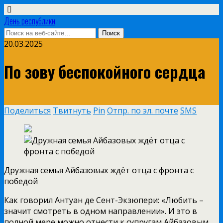
День республики
20.03.2025
По зову беспокойного сердца
Поделиться
Твитнуть
Pin
Отпр. по эл. почте
SMS
Дружная семья Айбазовых ждёт отца с фронта с
победой
Как говорил Антуан де Сент-Экзюпери: «Любить –
значит смотреть в одном направлении». И это в
полной мере можно отнести к супругам Айбазовым