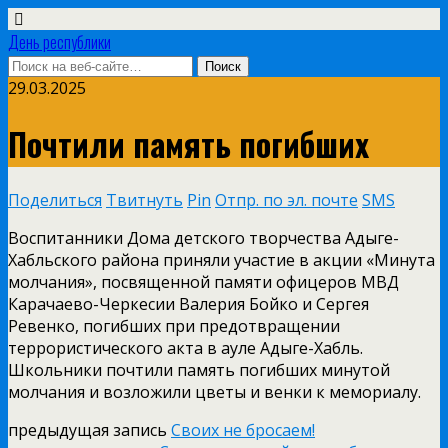
День республики
29.03.2025
Почтили память погибших
Поделиться
Твитнуть
Pin
Отпр. по эл. почте
SMS
Воспитанники Дома детского творчества Адыге-
Хабльского района приняли участие в акции «Минута
молчания», посвященной памяти офицеров МВД
Карачаево-Черкесии Валерия Бойко и Сергея
Ревенко, погибших при предотвращении
террористического акта в ауле Адыге-Хабль.
Школьники почтили память погибших минутой
молчания и возложили цветы и венки к мемориалу.
предыдущая запись
Своих не бросаем!