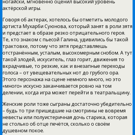
ногайски, мгновенно оценил высокий уровень
актёрской игры.
Говоря об актерах, хотелось бы отметить молодого
артиста Мухарби Суюнова, который занят в роли зятя
и предстает в образе резко отрицательного героя.
Те, кто знаком с пьесой Галина, удивились бы такой
трактовке, потому что зятя представляешь
отстранённым, усталым, высокомерным снобом. А тут
такой злодей, искуситель, глаз горит, движения то
вкрадчивые, то резкие, как и внезапные переходы
голоса – от увещевательных нот до грубого ора.
Этого персонажа на сцене немного много, но это
«много» искусно заканчивается ровно на том
делении, когда игра может перейти в театральщину.
Женские роли тоже сыграны достаточно убедительно
– будь то три пришедшие на смотрины не вовремя
невесты или полуистеричная дочь старика, которая
не столько об отце печётся, сколько о своём
душевном покое.