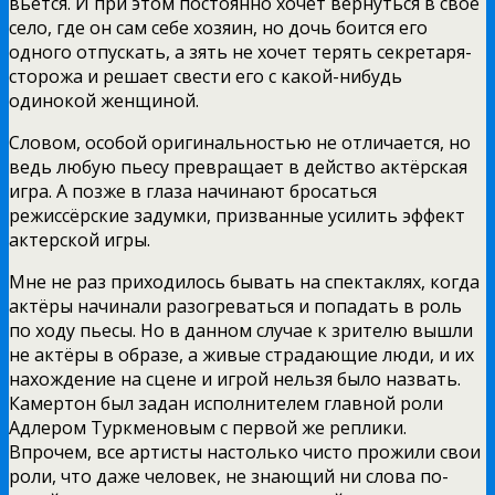
вьётся. И при этом постоянно хочет вернуться в своё
село, где он сам себе хозяин, но дочь боится его
одного отпускать, а зять не хочет терять секретаря-
сторожа и решает свести его с какой-нибудь
одинокой женщиной.
Словом, особой оригинальностью не отличается, но
ведь любую пьесу превращает в действо актёрская
игра. А позже в глаза начинают бросаться
режиссёрские задумки, призванные усилить эффект
актерской игры.
Мне не раз приходилось бывать на спектаклях, когда
актёры начинали разогреваться и попадать в роль
по ходу пьесы. Но в данном случае к зрителю вышли
не актёры в образе, а живые страдающие люди, и их
нахождение на сцене и игрой нельзя было назвать.
Камертон был задан исполнителем главной роли
Адлером Туркменовым с первой же реплики.
Впрочем, все артисты настолько чисто прожили свои
роли, что даже человек, не знающий ни слова по-