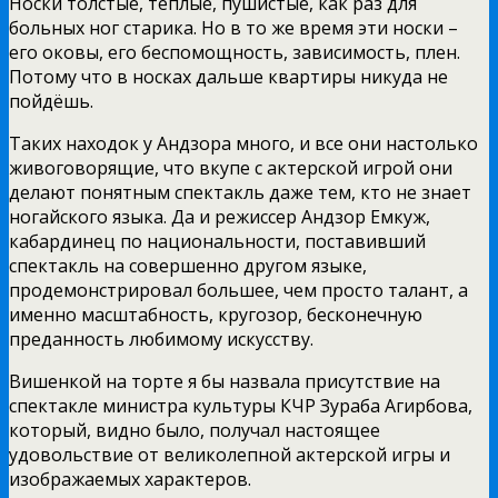
Носки толстые, тёплые, пушистые, как раз для
больных ног старика. Но в то же время эти носки –
его оковы, его беспомощность, зависимость, плен.
Потому что в носках дальше квартиры никуда не
пойдёшь.
Таких находок у Андзора много, и все они настолько
живоговорящие, что вкупе с актерской игрой они
делают понятным спектакль даже тем, кто не знает
ногайского языка. Да и режиссер Андзор Емкуж,
кабардинец по национальности, поставивший
спектакль на совершенно другом языке,
продемонстрировал большее, чем просто талант, а
именно масштабность, кругозор, бесконечную
преданность любимому искусству.
Вишенкой на торте я бы назвала присутствие на
спектакле министра культуры КЧР Зураба Агирбова,
который, видно было, получал настоящее
удовольствие от великолепной актерской игры и
изображаемых характеров.