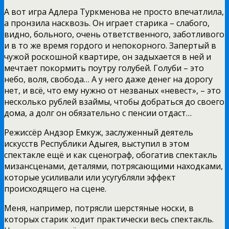
А вот игра Адлера Туркменова не просто впечатлила,
а пронзила насквозь. Он играет старика – слабого,
видно, больного, очень ответственного, заботливого
и в то же время гордого и непокорного. Запертый в
чужой роскошной квартире, он задыхается в ней и
мечтает покормить поутру голубей. Голуби – это
небо, воля, свобода… А у него даже денег на дорогу
нет, и всё, что ему нужно от незваных «невест», – это
несколько рублей взаймы, чтобы добраться до своего
дома, а долг он обязательно с пенсии отдаст…
Режиссёр Андзор Емкуж, заслуженный деятель
искусств Республики Адыгея, выступил в этом
спектакле ещё и как сценограф, обогатив спектакль
мизансценами, деталями, потрясающими находками,
которые усиливали или усугубляли эффект
происходящего на сцене.
Меня, например, потрясли шерстяные носки, в
которых старик ходит практически весь спектакль.