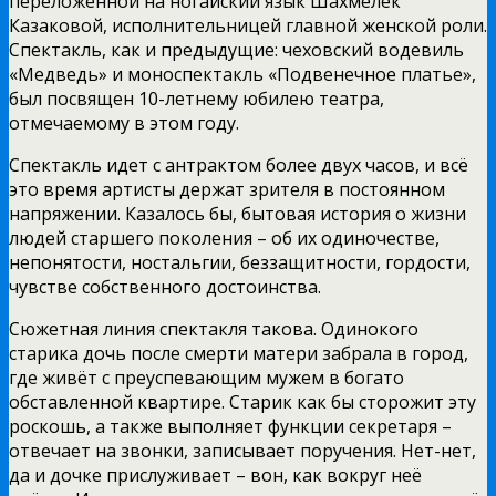
переложенной на ногайский язык Шахмелек
Казаковой, исполнительницей главной женской роли.
Спектакль, как и предыдущие: чеховский водевиль
«Медведь» и моноспектакль «Подвенечное платье»,
был посвящен 10-летнему юбилею театра,
отмечаемому в этом году.
Спектакль идет с антрактом более двух часов, и всё
это время артисты держат зрителя в постоянном
напряжении. Казалось бы, бытовая история о жизни
людей старшего поколения – об их одиночестве,
непонятости, ностальгии, беззащитности, гордости,
чувстве собственного достоинства.
Сюжетная линия спектакля такова. Одинокого
старика дочь после смерти матери забрала в город,
где живёт с преуспевающим мужем в богато
обставленной квартире. Старик как бы сторожит эту
роскошь, а также выполняет функции секретаря –
отвечает на звонки, записывает поручения. Нет-нет,
да и дочке прислуживает – вон, как вокруг неё