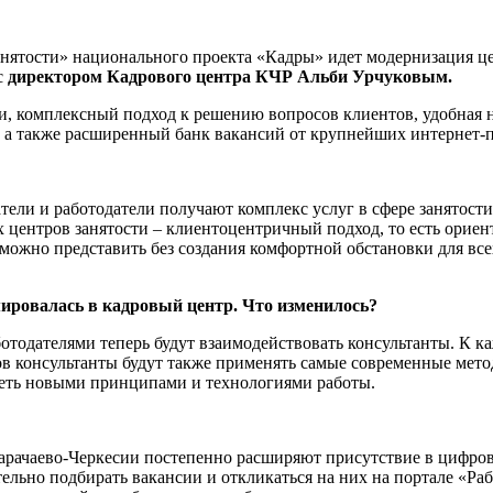
нятости» национального проекта «Кадры» идет модернизация це
с
директором Кадрового центра КЧР Альби Урчуковым.
уги, комплексный подход к решению вопросов клиентов, удобна
 а также расширенный банк вакансий от крупнейших интернет-п
атели и работодатели получают комплекс услуг в сфере занятос
центров занятости – клиентоцентричный подход, то есть ориент
можно представить без создания комфортной обстановки для всех
ировалась в кадровый центр. Что изменилось?
ботодателями теперь будут взаимодействовать консультанты. К 
 консультанты будут также применять самые современные метод
деть новыми принципами и технологиями работы.
арачаево-Черкесии постепенно расширяют присутствие в цифрово
льно подбирать вакансии и откликаться на них на портале «Рабо