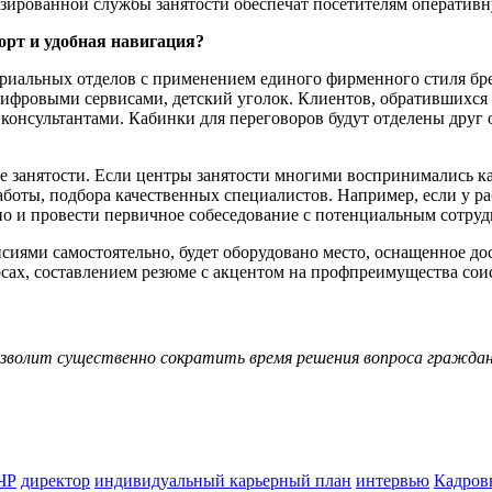
ированной службы занятости обеспечат посетителям оперативну
орт и удобная навигация?
иальных отделов с применением единого фирменного стиля бренд
ифровыми сервисами, детский уголок. Клиентов, обратившихся в
консультантами. Кабинки для переговоров будут отделены друг 
 занятости. Если центры занятости многими воспринимались как
аботы, подбора качественных специалистов. Например, если у р
 но и провести первичное собеседование с потенциальным сотру
ансиями самостоятельно, будет оборудовано место, оснащенное д
урсах, составлением резюме с акцентом на профпреимущества сои
волит существенно сократить время решения вопроса гражданина
ЧР
директор
индивидуальный карьерный план
интервью
Кадров