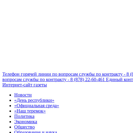
Телефон горячей линии по вопросам службы по контракту - 8 (
вопросам службы по контракту - 8 (878) 22-60-461
Единый конта
Интернет-сайт газеты
Новости
«День республики»
«Официальная среда»
«Наш теремок»
Политика
Экономика
Общество
Образование и наука