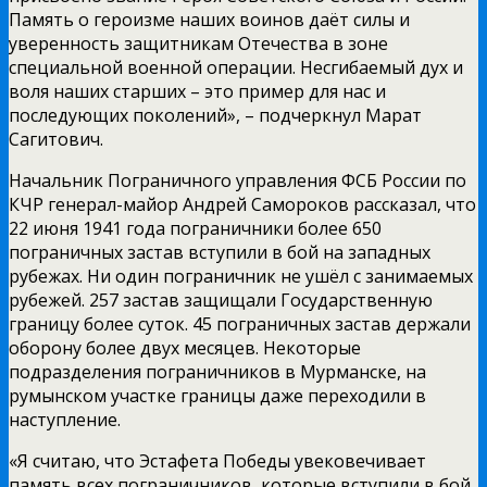
Память о героизме наших воинов даёт силы и
уверенность защитникам Отечества в зоне
специальной военной операции. Несгибаемый дух и
воля наших старших – это пример для нас и
последующих поколений», – подчеркнул Марат
Сагитович.
Начальник Пограничного управления ФСБ России по
КЧР генерал-майор Андрей Самороков рассказал, что
22 июня 1941 года пограничники более 650
пограничных застав вступили в бой на западных
рубежах. Ни один пограничник не ушёл с занимаемых
рубежей. 257 застав защищали Государственную
границу более суток. 45 пограничных застав держали
оборону более двух месяцев. Некоторые
подразделения пограничников в Мурманске, на
румынском участке границы даже переходили в
наступление.
«Я считаю, что Эстафета Победы увековечивает
память всех пограничников, которые вступили в бой