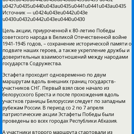
u0427u0435u0440u043au0435u0441u0441u043au0435
Источник —
u0424u043eu0442u043e
u0430u0432u0442u043eu0440u0430
Цель акции, приуроченной к 80-летию Победы
советского народа в Великой Отечественной войне
1941-1945 годов, – сохранение исторической памяти о
подвиге наших героев, а также укрепление дружбы и
доверительных взаимоотношений между народами
государств Содружества.
Эстафета проходит одновременно по двум
маршрутам вдоль внешних границ государств-
участников СНГ. Первый взял свое начало из
белорусского Бреста и после прохождения вдоль
участков границы Белоруссии следует по западным
рубежам России. В период со 2 по 7 апреля
патриотические акции Эстафеты Победы были
проведены во всех городах Республики Абхазия.
А участники второго маршрута стартовали из