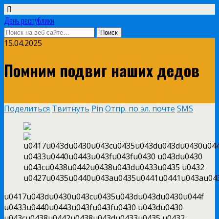
День республики
15.04.2025
Помним подвиг наших дедов
Поделиться
Твитнуть
Pin
Отпр. по эл. почте
SMS
u0417u043du0430u043cu0435u043du043du0430u044f
u0433u0440u0443u043fu043fu0430 u043du0430
u043cu0438u0442u0438u043du0433u0435 u0432