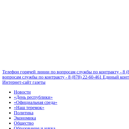
Телефон горячей линии по вопросам службы по контракту - 8 (
вопросам службы по контракту - 8 (878) 22-60-461
Единый конта
Интернет-сайт газеты
Новости
«День республики»
«Официальная среда»
«Наш теремок»
Политика
Экономика
Общество
Образование и наука