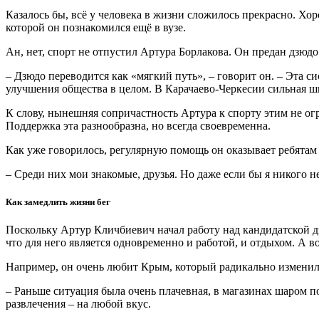
Казалось бы, всё у человека в жизни сложилось прекрасно. Хор
которой он познакомился ещё в вузе.
Ан, нет, спорт не отпустил Артура Борлакова. Он предан дзюдо
– Дзюдо переводится как «мягкий путь», – говорит он. – Эта си
улучшения общества в целом. В Карачаево-Черкесии сильная шк
К слову, нынешняя сопричастность Артура к спорту этим не о
Поддержка эта разнообразна, но всегда своевременна.
Как уже говорилось, регулярную помощь он оказывает ребятам 
– Среди них мои знакомые, друзья. Но даже если бы я никого н
Как замедлить жизни бег
Поскольку Артур Кличбиевич начал работу над кандидатской ди
что для него является одновременно и работой, и отдыхом. А 
Например, он очень любит Крым, который радикально изменился
– Раньше ситуация была очень плачевная, в магазинах шаром пок
развлечения – на любой вкус.