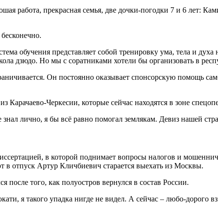
ошая работа, прекрасная семья, две дочки-погодки 7 и 6 лет: Ка
 бесконечно.
стема обучения представляет собой тренировку ума, тела и духа 
ола дзюдо. Но мы с соратниками хотели бы организовать в респ
граничивается. Он постоянно оказывает спонсорскую помощь са
из Карачаево-Черкесии, которые сейчас находятся в зоне спецоп
е знал лично, я бы всё равно помогал землякам. Девиз нашей стр
ссертацией, в которой поднимает вопросы налогов и мошенничес
вот в отпуск Артур Кличбиевич старается выехать из Москвы.
 после того, как полуостров вернулся в состав России.
ати, я такого упадка нигде не видел. А сейчас – любо-дорого вз