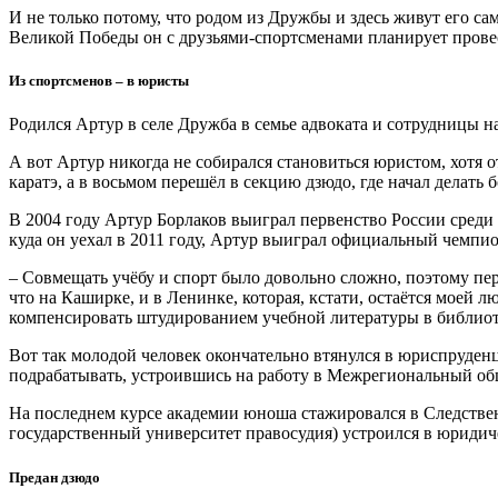
И не только потому, что родом из Дружбы и здесь живут его са
Великой Победы он с друзьями-спортсменами планирует провес
Из спортсменов – в юристы
Родился Артур в селе Дружба в семье адвоката и сотрудницы н
А вот Артур никогда не собирался становиться юристом, хотя 
каратэ, а в восьмом перешёл в секцию дзюдо, где начал делать 
В 2004 году Артур Борлаков выиграл первенство России среди
куда он уехал в 2011 году, Артур выиграл официальный чемпио
– Совмещать учёбу и спорт было довольно сложно, поэтому пер
что на Каширке, и в Ленинке, которая, кстати, остаётся моей 
компенсировать штудированием учебной литературы в библиот
Вот так молодой человек окончательно втянулся в юриспруденц
подрабатывать, устроившись на работу в Межрегиональный о
На последнем курсе академии юноша стажировался в Следств
государственный университет правосудия) устроился в юридич
Предан дзюдо