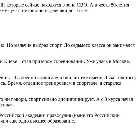
Р, которые сейчас находятся в зоне СВО. А в честь 80-летия
имут участие юноши и девушки до 16 лет.
ию. Но мальчик выбрал спорт. До седьмого класса он занимался
и Киеве – стал призёром соревнований. Уже учась в Москве,
евич. – Особенно «зависал» в библиотеке имени Льва Толстого,
сь. Время, отданное тренировкам в спортзале, я старался
 ни говори, спорт сильно дисциплинирует. А с 3 курса начал
тива».
оссийской академии правосудия (ныне это Российский
учил еще одно высшее образование.