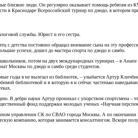
мые близкие люди. Он регулярно оказывает помощь ребятам из КЧ
ти в Краснодаре Всероссийский турнир по дзюдо, в котором пр
алоговой службы. Юрист и его сестра.
отец с детства постоянно обращал внимание сына на эту професс
большие успехи, дошел до мастера спорта по дзюдо и самбо.
 школьников, потом на двух международных турнирах – в Анапе 
нат Москвы по дзюдо и самбо среди студентов.
вые годы я не вылезал из библиотек, – улыбается Артур Кличби
любимой библиотекой и в которую я и сейчас частенько наведываю
еках.
ию. В дебри науки Артур проникал с упорством спортсмена – что
бщественный фонд поддержки молодых ученых «Научная перспек
енном управлении СК по СВАО города Москвы. А по окончании Р
ескую компанию, которая занимается консалтингом. Вскоре пол