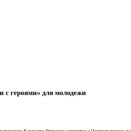
и с героями» для молодежи
молодежи Карачаево-Черкесии совместно с Центром военно-па