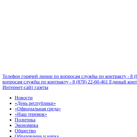
Телефон горячей линии по вопросам службы по контракту - 8 (
вопросам службы по контракту - 8 (878) 22-60-461
Единый конта
Интернет-сайт газеты
Новости
«День республики»
«Официальная среда»
«Наш теремок»
Политика
Экономика
Общество
Образование и наука