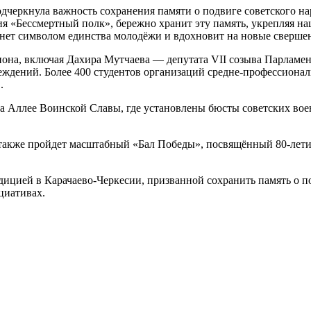
черкнула важность сохранения памяти о подвиге советского на
ция «Бессмертный полк», бережно хранит эту память, укрепляя 
нет символом единства молодёжи и вдохновит на новые свершени
она, включая Дахира Мутчаева — депутата VII созыва Парламен
ждений. Более 400 студентов организаций средне-профессионал
.
а Аллее Воинской Славы, где установлены бюсты советских вое
 также пройдет масштабный «Бал Победы», посвящённый 80-лет
ицией в Карачаево-Черкесии, призванной сохранить память о п
циативах.