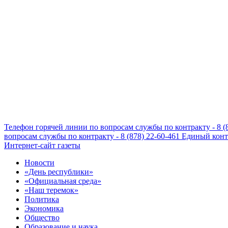
Телефон горячей линии по вопросам службы по контракту - 8 (
вопросам службы по контракту - 8 (878) 22-60-461
Единый конта
Интернет-сайт газеты
Новости
«День республики»
«Официальная среда»
«Наш теремок»
Политика
Экономика
Общество
Образование и наука