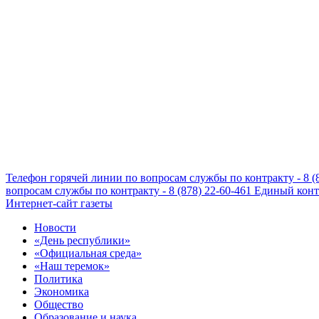
Телефон горячей линии по вопросам службы по контракту - 8 (
вопросам службы по контракту - 8 (878) 22-60-461
Единый конта
Интернет-сайт газеты
Новости
«День республики»
«Официальная среда»
«Наш теремок»
Политика
Экономика
Общество
Образование и наука