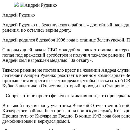
Андрей Руденко
Андрей Руденко из Зеленчукского района – достойный наследни
ранения, но остались верны долгу.
Андрей родился 8 декабря 1996 года в станице Зеленчукской.
С первых дней начала СВО молодой человек отстаивал интересы
попал под вражеский артобстрел и получил тяжёлое ранение. П
Андрей был награждён медалью «За отвагу».
Тяжелое ранение не поставило крест на желании Андрея служит
лейтенант Андрей Руденко работает в военном комиссариате Зе
приглашения встретиться с молодежью, чтобы рассказать об СВ
Кубке Защитников Отечества, который проходил в Ставрополе в
– Спорт – это не просто физическая активность, это проверка на
Вот такой внук вырос у участника Великой Отечественной вой
Кизлярского района. Был призван на воинскую службу Кизлярск
Прошел путь от Кизляра до Гродно. В конце 1943 года был ране
демобилизован и вернулся домой.