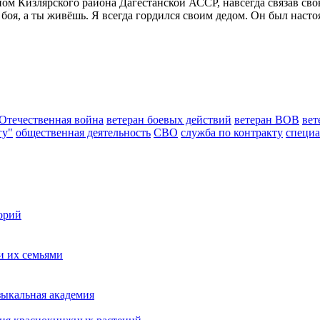
ном Кизлярского района Дагестанской АССР, навсегда связав сво
 боя, а ты живёшь. Я всегда гордился своим дедом. Он был наст
Отечественная война
ветеран боевых действий
ветеран ВОВ
вет
гу"
общественная деятельность
СВО
служба по контракту
специа
орий
и их семьями
зыкальная академия