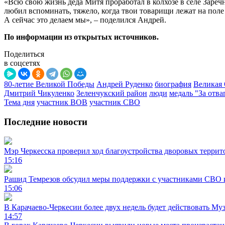
«Всю свою жизнь деда Митя проработал в колхозе в селе Зареч
любил вспоминать, тяжело, когда твои товарищи лежат на поле
А сейчас это делаем мы», – поделился Андрей.
По информации из открытых источников.
Поделиться
в соцсетях
80-летие Великой Победы
Андрей Руденко
биография
Великая 
Дмитрий Чикуленко
Зеленчукский район
люди
медаль "За отва
Тема дня
участник ВОВ
участник СВО
Последние новости
Мэр Черкесска проверил ход благоустройства дворовых террит
15:16
Рашид Темрезов обсудил меры поддержки с участниками СВО 
15:06
В Карачаево-Черкесии более двух недель будет действовать Му
14:57