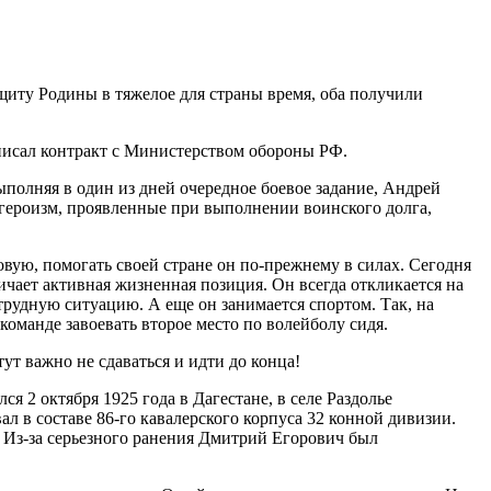
щиту Родины в тяжелое для страны время, оба получили
дписал контракт с Министерством обороны РФ.
полняя в один из дней очередное боевое задание, Андрей
 героизм, проявленные при выполнении воинского долга,
вую, помогать своей стране он по-прежнему в силах. Сегодня
ичает активная жизненная позиция. Он всегда откликается на
трудную ситуацию. А еще он занимается спортом. Так, на
оманде завоевать второе место по волейболу сидя.
тут важно не сдаваться и идти до конца!
2 октября 1925 года в Дагестане, в селе Раздолье
 в составе 86-го кавалерского корпуса 32 конной дивизии.
а. Из-за серьезного ранения Дмитрий Егорович был