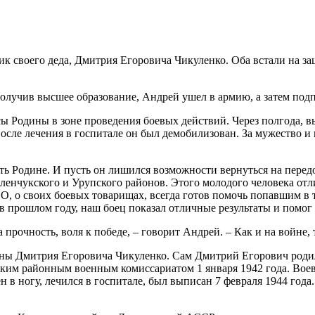
к своего деда, Дмитрия Егоровича Чикуленко. Оба встали на за
 Получив высшее образование, Андрей ушел в армию, а затем по
 Родины в зоне проведения боевых действий. Через полгода, вы
осле лечения в госпитале он был демобилизован. За мужество и
ь Родине. И пусть он лишился возможности вернуться на передо
ленчукского и Урупского районов. Этого молодого человека отл
О, о своих боевых товарищах, всегда готов помочь попавшим в 
 прошлом году, наш боец показал отличные результаты и помог к
 прочность, воля к победе, – говорит Андрей. – Как и на войне, 
ны Дмитрия Егоровича Чикуленко. Сам Дмитрий Егорович родился 
им районным военным комиссариатом 1 января 1942 года. Воевал
н в ногу, лечился в госпитале, был выписан 7 февраля 1944 год