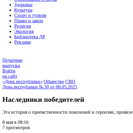
Здоровье
Культура
Спорт и туризм
Право и закон
Религия
Экология
Библиотека ДР
Реклама
Печатные
выпуски
Войти
на сайт
«День республики»
Общество
СВО
День республики
№ 50 от
08.05.2025
Наследники победителей
Эта история о преемственности поколений и героизме, проявл
8 мая в 08:16
7 просмотров