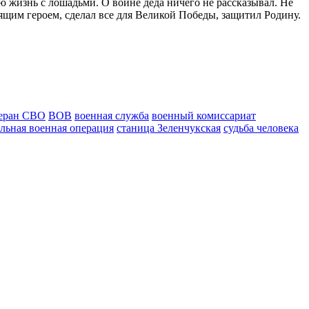
ю жизнь с лошадьми. О войне деда ничего не рассказывал. Не
оящим героем, сделал все для Великой Победы, защитил Родину.
еран СВО
ВОВ
военная служба
военный комиссариат
льная военная операция
станица Зеленчукская
судьба человека