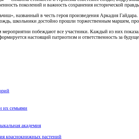
венность поколений и важность сохранения исторической правд
чиш», названный в честь героя произведения Аркадия Гайдара
 дождь, школьники достойно прошли торжественным маршем, про
м мероприятии побеждают все участники. Каждый из них показал
формируется настоящий патриотизм и ответственность за будуще
орий
и их семьями
зыкальная академия
ния краснокнижных растений