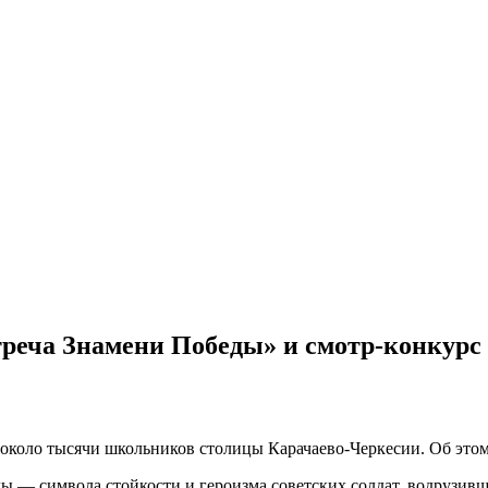
стреча Знамени Победы» и смотр-конку
коло тысячи школьников столицы Карачаево-Черкесии. Об этом
— символа стойкости и героизма советских солдат, водрузивши