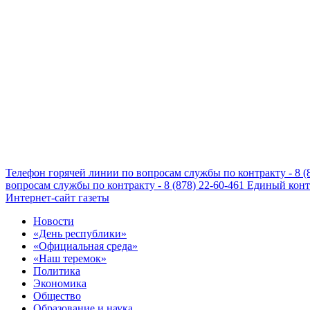
Телефон горячей линии по вопросам службы по контракту - 8 (
вопросам службы по контракту - 8 (878) 22-60-461
Единый конта
Интернет-сайт газеты
Новости
«День республики»
«Официальная среда»
«Наш теремок»
Политика
Экономика
Общество
Образование и наука