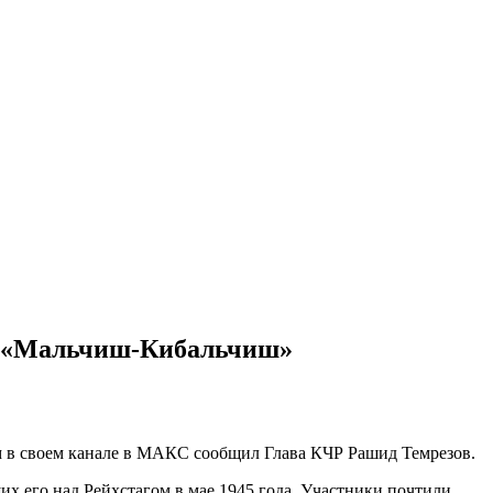
рс «Мальчиш-Кибальчиш»
 в своем канале в МАКС сообщил Глава КЧР Рашид Темрезов.
х его над Рейхстагом в мае 1945 года. Участники почтили