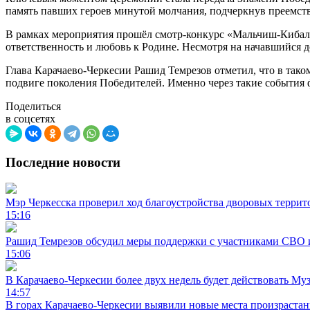
память павших героев минутой молчания, подчеркнув преемст
В рамках мероприятия прошёл смотр-конкурс «Мальчиш-Кибаль
ответственность и любовь к Родине. Несмотря на начавшийся
Глава Карачаево-Черкесии Рашид Темрезов отметил, что в тако
подвиге поколения Победителей. Именно через такие события 
Поделиться
в соцсетях
Последние новости
Мэр Черкесска проверил ход благоустройства дворовых террит
15:16
Рашид Темрезов обсудил меры поддержки с участниками СВО 
15:06
В Карачаево-Черкесии более двух недель будет действовать Му
14:57
В горах Карачаево-Черкесии выявили новые места произраста