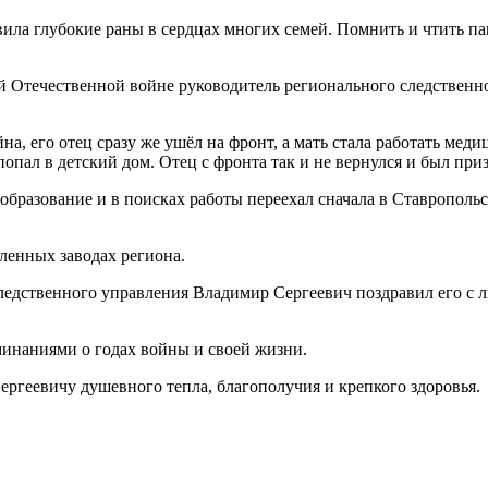
ла глубокие раны в сердцах многих семей. Помнить и чтить пам
 Отечественной войне руководитель регионального следственн
на, его отец сразу же ушёл на фронт, а мать стала работать меди
попал в детский дом. Отец с фронта так и не вернулся и был при
разование и в поисках работы переехал сначала в Ставропольски
ленных заводах региона.
 следственного управления Владимир Сергеевич поздравил его 
минаниями о годах войны и своей жизни.
ргеевичу душевного тепла, благополучия и крепкого здоровья.