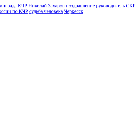
инграда
КЧР
Николай Захаров
поздравление
руководитель
СКР
оссии по КЧР
судьба человека
Черкесск