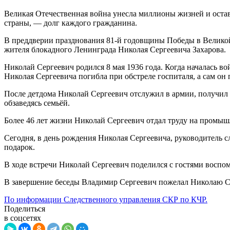
Великая Отечественная война унесла миллионы жизней и остави
страны, — долг каждого гражданина.
В преддверии празднования 81-й годовщины Победы в Великой
жителя блокадного Ленинграда Николая Сергеевича Захарова.
Николай Сергеевич родился 8 мая 1936 года. Когда началась вой
Николая Сергеевича погибла при обстреле госпиталя, а сам он 
После детдома Николай Сергеевич отслужил в армии, получил об
обзаведясь семьёй.
Более 46 лет жизни Николай Сергеевич отдал труду на промыш
Сегодня, в день рождения Николая Сергеевича, руководитель
подарок.
В ходе встречи Николай Сергеевич поделился с гостями воспо
В завершение беседы Владимир Сергеевич пожелал Николаю Се
По информации Следственного управления СКР по КЧР.
Поделиться
в соцсетях