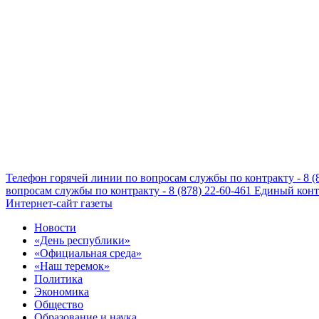
Телефон горячей линии по вопросам службы по контракту - 8 (
вопросам службы по контракту - 8 (878) 22-60-461
Единый конта
Интернет-сайт газеты
Новости
«День республики»
«Официальная среда»
«Наш теремок»
Политика
Экономика
Общество
Образование и наука