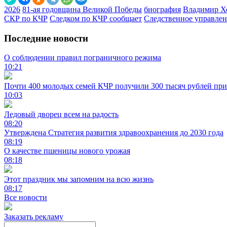
2026
81-ая годовщина Великой Победы
биография
Владимир Х
СКР по КЧР
Следком по КЧР сообщает
Следственное управлен
Последние новости
О соблюдении правил пограничного режима
10:21
Почти 400 молодых семей КЧР получили 300 тысяч рублей при
10:03
Ледовый дворец всем на радость
08:20
Утверждена Стратегия развития здравоохранения до 2030 года
08:19
О качестве пшеницы нового урожая
08:18
Этот праздник мы запомним на всю жизнь
08:17
Все новости
Заказать рекламу