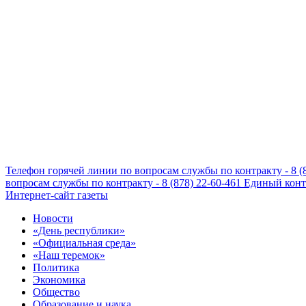
Телефон горячей линии по вопросам службы по контракту - 8 (
вопросам службы по контракту - 8 (878) 22-60-461
Единый конта
Интернет-сайт газеты
Новости
«День республики»
«Официальная среда»
«Наш теремок»
Политика
Экономика
Общество
Образование и наука