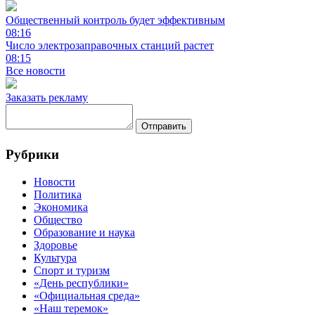
Общественный контроль будет эффективным
08:16
Число электрозаправочных станций растет
08:15
Все новости
Заказать рекламу
Отправить
Рубрики
Новости
Политика
Экономика
Общество
Образование и наука
Здоровье
Культура
Спорт и туризм
«День республики»
«Официальная среда»
«Наш теремок»