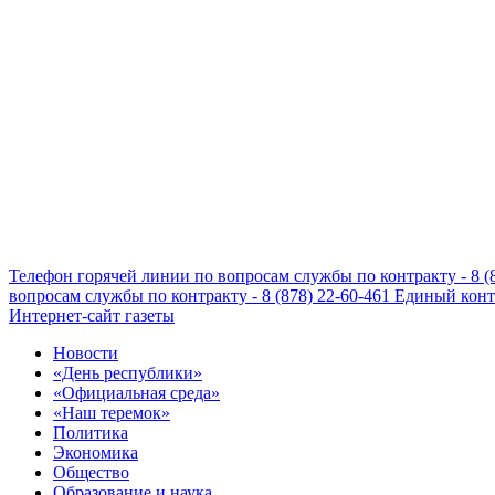
Телефон горячей линии по вопросам службы по контракту - 8 (
вопросам службы по контракту - 8 (878) 22-60-461
Единый конта
Интернет-сайт газеты
Новости
«День республики»
«Официальная среда»
«Наш теремок»
Политика
Экономика
Общество
Образование и наука