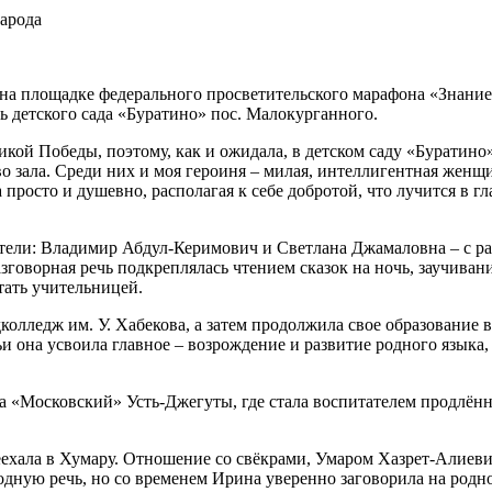
а площадке федерального просветительского марафона «Знание
ь детского сада «Буратино» пос. Малокурганного.
й Победы, поэтому, как и ожидала, в детском саду «Буратино» б
 зала. Среди них и моя героиня – милая, интеллигентная женщин
росто и душевно, располагая к себе добротой, что лучится в гла
ители: Владимир Абдул-Керимович и Светлана Джамаловна – с ра
азговорная речь подкреплялась чтением сказок на ночь, заучиван
ать учительницей.
дколледж им. У. Хабекова, а затем продолжила свое образование
и она усвоила главное – возрождение и развитие родного языка,
 «Московский» Усть-Джегуты, где стала воспитателем продлённ
ехала в Хумару. Отношение со свёкрами, Умаром Хазрет-Алиевич
одную речь, но со временем Ирина уверенно заговорила на родно