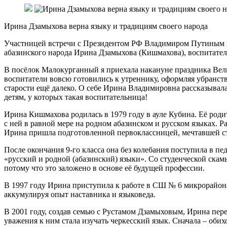
Ирина Дзамыхова верна языку и традициям своего народа
Участницей встречи с Президентом РФ Владимиром Путиным н
абазинского народа Ирина Дзамыхова (Кишмахова), воспитател
В посёлок Малокурганный я приехала накануне праздника Велико
воспитатели вовсю готовились к утреннику, оформляя убранство
старости ещё далеко. О себе Ирина Владимировна рассказывала п
детям, у которых такая воспитательница!
Ирина Кишмахова родилась в 1979 году в ауле Кубина. Её род
с ней в равной мере на родном абазинском и русском языках. Р
Ирина пришла подготовленной первоклассницей, мечтавшей ст
После окончания 9-го класса она без колебания поступила в пе
«русский и родной (абазинский) языки». Со студенческой скамь
потому что это заложено в основе её будущей профессии.
В 1997 году Ирина приступила к работе в СШ № 6 микрорайона
аккумулируя опыт наставника и языковеда.
В 2001 году, создав семью с Рустамом Дзамыховым, Ирина пере
уважения к ним стала изучать черкесский язык. Сначала – обих