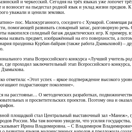
азинский и черкесский. Сегодня на трёх языках уже лопочет трё
ет и возносит на пьедестал родной язык и уклад жизни предков. 
рого уважали и ценили земляки.
атино» пос. Малокурганного, соседнего с Хумарой. Совмещая ра
сти, помогающей развивать словарный запас, разговорную речь.
оты накопился солидный багаж дидактических игр. К примеру, вз
жны назвать предмет, изображённый на его поверхности, а пото
енария праздника Курбан-байрам (также работа Дзамыховой) – д
ю.
ионального этапа Всероссийского конкурса «Лучший учитель ро
ии, где проходил заключительный этап Всероссийского конкурса
 Дзамыхова.
ко отметила: «Этот успех – яркое подтверждение высокого уров
богащают подрастающее поколение».
тся на расстояньи… О методических разработках, подвижничест
зовательных и просветительских проектов. Поэтому она и оказа
арафон.
новной площадкой стал Центральный выставочный зал «Манеж», г
родов России. Мы там воочию увидели, что усилия государства,
ассказывает Ирина Владимировна. – С Владимиром Владимирови
ды о развитии языков малочисленных народов я предложила созд