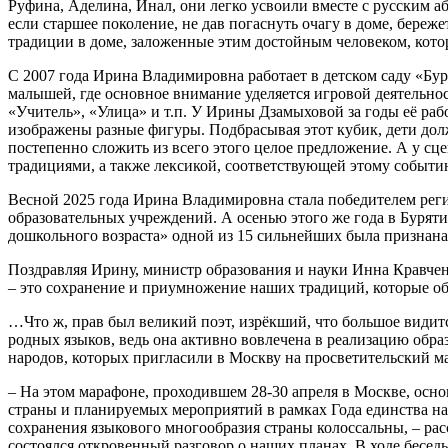
Руфина, Аделина, Инал, они легко усвоили вместе с русским аб
если старшее поколение, не дав погаснуть очагу в доме, береж
традиции в доме, заложенные этим достойным человеком, кото
С 2007 года Ирина Владимировна работает в детском саду «Бур
малышей, где основное внимание уделяется игровой деятельно
«Учитель», «Улица» и т.п. У Ирины Дзамыховой за годы её раб
изображены разные фигуры. Подбрасывая этот кубик, дети дол
постепенно сложить из всего этого целое предложение. А у сц
традициями, а также лексикой, соответствующей этому событи
Весной 2025 года Ирина Владимировна стала победителем рег
образовательных учреждений. А осенью этого же года в Бурят
дошкольного возраста» одной из 15 сильнейших была признана
Поздравляя Ирину, министр образования и науки Инна Кравчен
– это сохранение и приумножение наших традиций, которые о
…Что ж, прав был великий поэт, изрёкший, что большое види
родных языков, ведь она активно вовлечена в реализацию обра
народов, которых пригласили в Москву на просветительский м
– На этом марафоне, проходившем 28-30 апреля в Москве, ос
страны и планируемых мероприятий в рамках Года единства на
сохранения языкового многообразия страны колоссальны, – р
состоялся откровенный разговор о наших планах. В ходе бесе