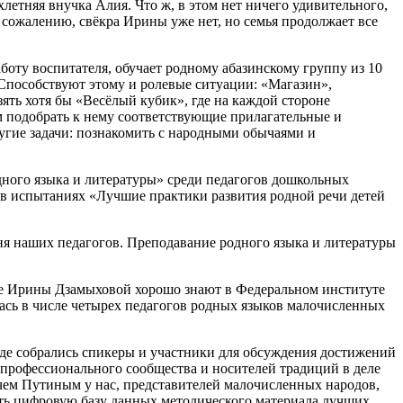
хлетняя внучка Алия. Что ж, в этом нет ничего удивительного,
К сожалению, свёкра Ирины уже нет, но семья продолжает все
боту воспитателя, обучает родному абазинскому группу из 10
 Способствуют этому и ролевые ситуации: «Магазин»,
ять хотя бы «Весёлый кубик», где на каждой стороне
м подобрать к нему соответствующие прилагательные и
ругие задачи: познакомить с народными обычаями и
дного языка и литературы» среди педагогов дошкольных
, в испытаниях «Лучшие практики развития родной речи детей
ня наших педагогов. Преподавание родного языка и литературы
ве Ирины Дзамыховой хорошо знают в Федеральном институте
лась в числе четырех педагогов родных языков малочисленных
де собрались спикеры и участники для обсуждения достижений
 профессионального сообщества и носителей традиций в деле
чем Путиным у нас, представителей малочисленных народов,
ать цифровую базу данных методического материала лучших