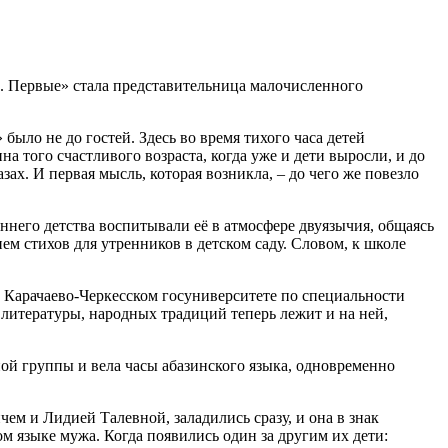
. Первые» стала представительница малочисленного
ыло не до гостей. Здесь во время тихого часа детей
а того счастливого возраста, когда уже и дети выросли, и до
зах. И первая мысль, которая возникла, – до чего же повезло
ннего детства воспитывали её в атмосфере двуязычия, общаясь
ием стихов для утренников в детском саду. Словом, к школе
 в Карачаево-Черкесском госуниверситете по специальности
 литературы, народных традиций теперь лежит и на ней,
ой группы и вела часы абазинского языка, одновременно
ем и Лидией Талевной, заладились сразу, и она в знак
м языке мужа. Когда появились один за другим их дети: