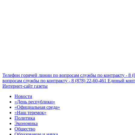
Телефон горячей линии по вопросам службы по контракту - 8 (
вопросам службы по контракту - 8 (878) 22-60-461
Единый конта
Интернет-сайт газеты
Новости
«День республики»
«Официальная среда»
«Наш теремок»
Политика
Экономика
Общество
Образование и наука