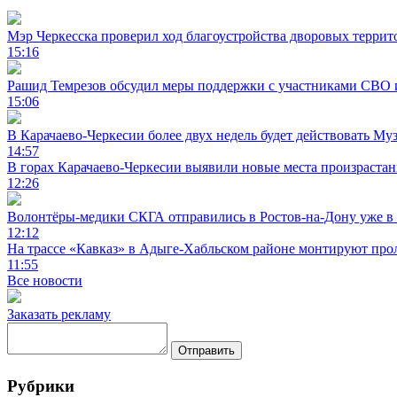
Мэр Черкесска проверил ход благоустройства дворовых террит
15:16
Рашид Темрезов обсудил меры поддержки с участниками СВО 
15:06
В Карачаево-Черкесии более двух недель будет действовать Му
14:57
В горах Карачаево-Черкесии выявили новые места произраста
12:26
Волонтёры-медики СКГА отправились в Ростов-на-Дону уже в 
12:12
На трассе «Кавказ» в Адыге-Хабльском районе монтируют прол
11:55
Все новости
Заказать рекламу
Отправить
Рубрики