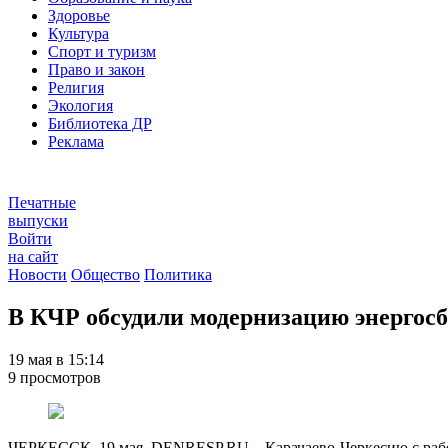
Здоровье
Культура
Спорт и туризм
Право и закон
Религия
Экология
Библиотека ДР
Реклама
Печатные
выпуски
Войти
на сайт
Новости
Общество
Политика
В КЧР обсудили модернизацию энергос
19 мая в 15:14
9 просмотров
ЧЕРКЕССК, 19 мая. DENRESP.RU – Карачаево-Черкесию с рабо