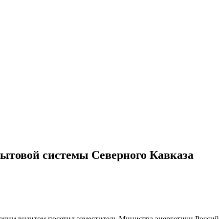
бытовой системы Северного Кавказа
чим визитом посетил заместитель Министра энергетики Россий