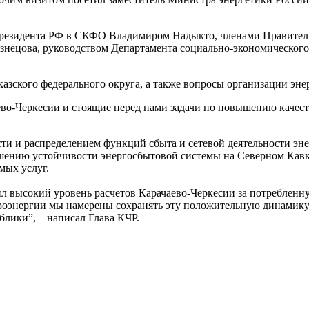
Президента РФ в СКФО Владимиром Надыкто, членами Правитель
знецова, руководством Департамента социально-экономическог
казского федерального округа, а также вопросы организации эне
во-Черкесии и стоящие перед нами задачи по повышению качест
ти и распределением функций сбыта и сетевой деятельности эн
ению устойчивости энергосбытовой системы на Северном Кавказ
мых услуг.
 высокий уровень расчетов Карачаево-Черкесии за потребленн
оэнергии мы намерены сохранять эту положительную динамику 
лики”, – написал Глава КЧР.