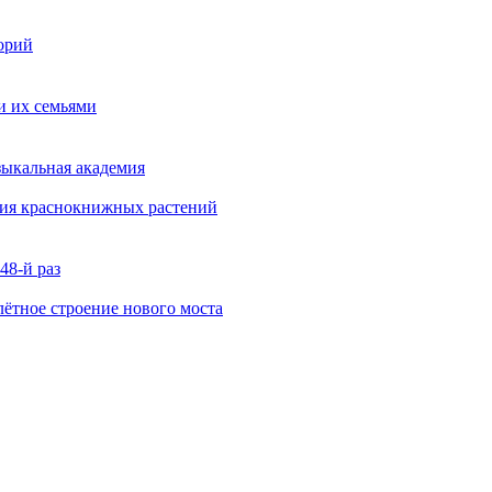
орий
и их семьями
зыкальная академия
ния краснокнижных растений
48-й раз
ётное строение нового моста