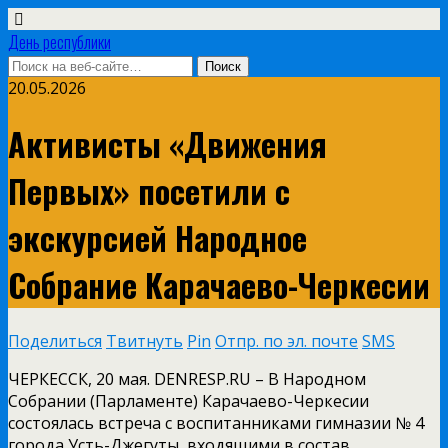
День республики
20.05.2026
Активисты «Движения
Первых» посетили с
экскурсией Народное
Собрание Карачаево-Черкесии
Поделиться
Твитнуть
Pin
Отпр. по эл. почте
SMS
ЧЕРКЕССК, 20 мая. DENRESP.RU – В Народном
Собрании (Парламенте) Карачаево-Черкесии
состоялась встреча с воспитанниками гимназии № 4
города Усть-Джегуты, входящими в состав