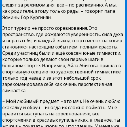
следят за режимом дня, всё – по расписанию. А мы,
как родители, этому только рады, – говорит папа
Ясмины Гор Кургинян.
Этот турнир не просто соревнования. Это
пространство, где рождаются уверенность, сила духа
и вера в себя, и каждый выход спортсменок на ковёр
становился настоящим событием, полным красоты.
Среди участниц были и ещё совсем юные гимнастки,
которые только делают свои первые шаги в
большом спорте. Например, Айла Абитова пришла в
спортивную секцию по художественной гимнастике
только год назад и за этот небольшой срок
зарекомендовала себя как очень перспективная
гимнастка.
– Мой любимый предмет – это мяч. Не очень люблю
скакалку и обруч – иногда их сложно поймать. Мне
нравится выступать на соревнованиях, все
спортсменки в красивых купальниках, а главное, ты
можешь показать жюри то, что умеешь. У меня уже