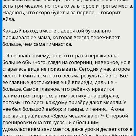
есть три медали, но только за второе и третье места.
Надеюсь, что скоро будет и за первое, – говорит
Айла.
Каждый выход вместе с девочкой буквально
проживала её мама, которая всегда переживает
больше, чем сама гимнастка.
– Я не знаю почему, но в этот раз я переживала
больше обычного, глядя на соперниц, наверное, но я
старалась вида не показывать. Сегодня у нас второе
место. Я считаю, что это весьма результативно. Все
её главные достижения ещё впереди, дальше –
больше. Самое главное, что ребёнку нравится
заниматься спортом, а гимнастику она выбрала,
потому что здесь каждому призёру дают медали. У
неё был большой выбор: и танцы, и теннис… А она
всегда спрашивала: «Здесь медали дают?» С первой
тренировки она втянулась и с большим
удовольствием занимается, даже уроки делает стоя в
шпагате, – рассказала нам мама Айлы, Заира Абитова.