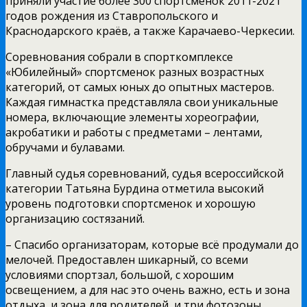
приняли участие более 300 спортсменок 2011-2021
годов рождения из Ставропольского и
Краснодарского краёв, а также Карачаево-Черкесии.
Соревнования собрали в спорткомплексе
«Юбилейный» спортсменок разных возрастных
категорий, от самых юных до опытных мастеров.
Каждая гимнастка представляла свои уникальные
номера, включающие элементы хореографии,
акробатики и работы с предметами – лентами,
обручами и булавами.
Главный судья соревнований, судья всероссийской
категории Татьяна Бурдина отметила высокий
уровень подготовки спортсменок и хорошую
организацию состязаний.
– Спасибо организаторам, которые всё продумали до
мелочей. Предоставлен шикарный, со всеми
условиями спортзал, большой, с хорошим
освещением, а для нас это очень важно, есть и зона
отдыха, и зона для родителей, и три фотозоны.