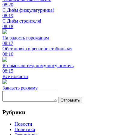
08:20
С Днём физкультурника!
08:19
С Днём строителя!
08:18
На радость горожанам
08:17
Обстановка в регионе стабильная
08:16
Я помогаю тем, кому могу помочь
08:15
Все новости
Заказать рекламу
Отправить
Рубрики
Новости
Политика
Экономика