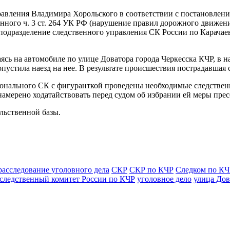
равления Владимира Хорольского в соответствии с постановлен
ного ч. 3 ст. 264 УК РФ (нарушение правил дорожного движения
подразделение следственного управления СК России по Карачае
гаясь на автомобиле по улице Доватора города Черкесска КЧР, 
опустила наезд на нее. В результате происшествия пострадавша
гионального СК с фигуранткой проведены необходимые следствен
амерено ходатайствовать перед судом об избрании ей меры прес
льственной базы.
расследование уголовного дела
СКР
СКР по КЧР
Следком по КЧ
следственный комитет России по КЧР
уголовное дело
улица Дов