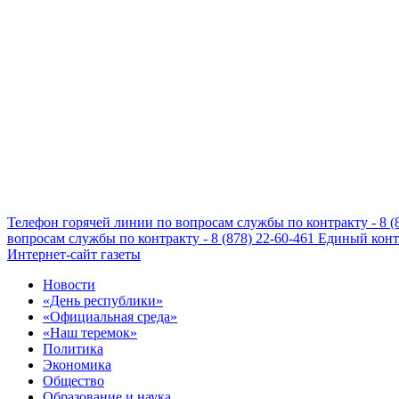
Телефон горячей линии по вопросам службы по контракту - 8 (
вопросам службы по контракту - 8 (878) 22-60-461
Единый конта
Интернет-сайт газеты
Новости
«День республики»
«Официальная среда»
«Наш теремок»
Политика
Экономика
Общество
Образование и наука