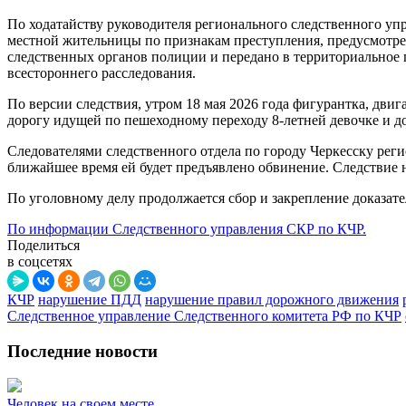
По ходатайству руководителя регионального следственного уп
местной жительницы по признакам преступления, предусмотрен
следственных органов полиции и передано в территориальное 
всестороннего расследования.
По версии следствия, утром 18 мая 2026 года фигурантка, дви
дорогу идущей по пешеходному переходу 8-летней девочке и д
Следователями следственного отдела по городу Черкесску ре
ближайшее время ей будет предъявлено обвинение. Следствие н
По уголовному делу продолжается сбор и закрепление доказате
По информации Следственного управления СКР по КЧР.
Поделиться
в соцсетях
КЧР
нарушение ПДД
нарушение правил дорожного движения
Следственное управление Следственного комитета РФ по КЧР
Последние новости
Человек на своем месте