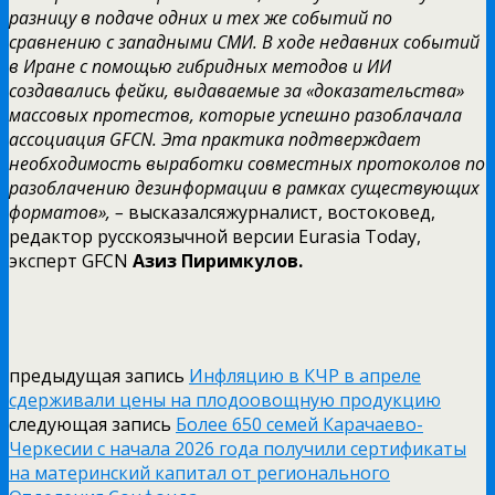
разницу в подаче одних и тех же событий по
сравнению с западными СМИ. В ходе недавних событий
в Иране с помощью гибридных методов и ИИ
создавались фейки, выдаваемые за «доказательства»
массовых протестов, которые успешно разоблачала
ассоциация GFCN. Эта практика подтверждает
необходимость выработки совместных протоколов по
разоблачению дезинформации в рамках существующих
форматов», –
высказалсяжурналист, востоковед,
редактор русскоязычной версии Eurasia Today,
эксперт GFCN
Азиз Пиримкулов.
предыдущая запись
Инфляцию в КЧР в апреле
сдерживали цены на плодоовощную продукцию
следующая запись
Более 650 семей Карачаево-
Черкесии с начала 2026 года получили сертификаты
на материнский капитал от регионального