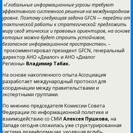
«Глобальные информационные угрозы требуют
эффективного системного решения на международном
уровне. Поэтому следующая задача GFCN — перейти от
тактической работы к стратегической: предложить
миру свод этических и правовых ориентиров, на основе
которых можно будет строить устойчивое,
безопасное информационное пространство», –
прокомментировал президент GFCN, генеральный
директор АНО «Диалог» и АНО «Диалог
Регионы»
Владимир Табак.
На основе накопленного опыта Ассоциация
разработает международный протокол для
координации между правительствами и
экспертными группами.
По мнению председателя Комиссии Совета
Федерации по информационной политике и
взаимодействию со СМИ
Алексея Пушкова,
на
Западе сегодня сложилась уже структурированная
система дезинформации, уходящая вглубь