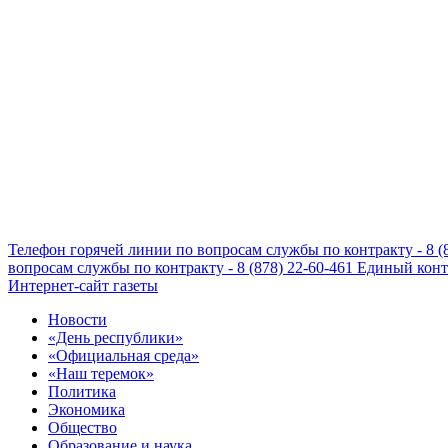
Телефон горячей линии по вопросам службы по контракту - 8 (
вопросам службы по контракту - 8 (878) 22-60-461
Единый конта
Интернет-сайт газеты
Новости
«День республики»
«Официальная среда»
«Наш теремок»
Политика
Экономика
Общество
Образование и наука