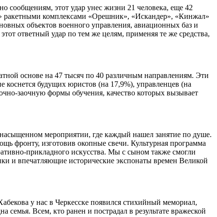
о сообщениям, этот удар унес жизни 21 человека, еще 42
я» ракетными комплексами «Орешник», «Искандер», «Кинжал»
новных объектов военного управления, авиационных баз и
тот ответный удар по тем же целям, применяя те же средства,
атной основе на 47 тысяч по 40 различным направлениям. Эти
 коснется будущих юристов (на 17,9%), управленцев (на
и очно-заочную формы обучения, качество которых вызывает
 насыщенном мероприятии, где каждый нашел занятие по душе.
щь фронту, изготовив окопные свечи. Культурная программа
тивно-прикладного искусства. Мы с сыном также смогли
ники и впечатляющие исторические экспонаты времен Великой
Хабекова у нас в Черкесске появился стихийный мемориал,
а семья. Всем, кто ранен и пострадал в результате вражеской