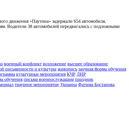
ного движения «Паутина» задержали 654 автомобиля,
ям. Водители 38 автомобилей передвигались с подложными
ко
военный конфликт
возложение
высшее образование
ой письменности и культуры
живопись
заочная форма обучения
ограмма
культурные мероприятия
КЧР
ЛНР
ма обучения
письма военнослужащим
праздник
мориал
траурное мероприятие
Украина
Фатима Бостанова