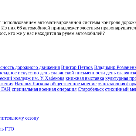
 с использованием автоматизированной системы контроля дорож
 Из них 66 автомобилей принадлежат злостным правонарушител
с, кто же у нас находится за рулем автомобилей?
асность дорожного движения
Виктор Петров
Владимир Романен
кладное искусство
день славянской письменности
день славянск
еский колледж им. У. Хабекова
книжная выставка
культурная пр
ижения
Наталья Ласкова
общественное мнение
очно-заочная фор
и ГАИ
специальная военная операция
Старобельск
стихийный ме
опительному сезону
аль ГТО