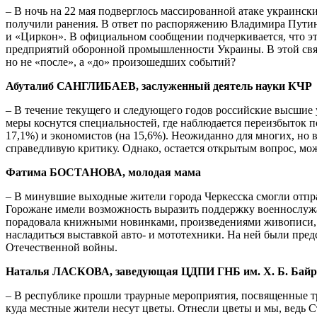
– В ночь на 22 мая подверглось массированной атаке украинск
получили ранения. В ответ по распоряжению Владимира Пути
и «Циркон». В официальном сообщении подчеркивается, что эт
предприятий оборонной промышленности Украины. В этой связи
но не «после», а «до» произошедших событий?
Абуталиб САНГЛИБАЕВ, заслуженный деятель науки КЧР
– В течение текущего и следующего годов российские высшие 
меры коснутся специальностей, где наблюдается переизбыток 
17,1%) и экономистов (на 15,6%). Неожиданно для многих, но 
справедливую критику. Однако, остается открытым вопрос, мож
Фатима БОСТАНОВА, молодая мама
– В минувшие выходные жители города Черкесска смогли отпра
Горожане имели возможность выразить поддержку военнослужа
порадовала книжными новинками, произведениями живописи, 
насладиться выставкой авто- и мототехники. На ней были пр
Отечественной войны.
Наталья ЛАСКОВА, заведующая ЦДПИ ГНБ им. Х. Б. Бай
– В республике прошли траурные мероприятия, посвященные тра
куда местные жители несут цветы. Отнесли цветы и мы, ведь Ст