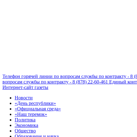
Телефон горячей линии по вопросам службы по контракту - 8 (
вопросам службы по контракту - 8 (878) 22-60-461
Единый конта
Интернет-сайт газеты
Новости
«День республики»
«Официальная среда»
«Наш теремок»
Политика
Экономика
Общество
Образование и наука