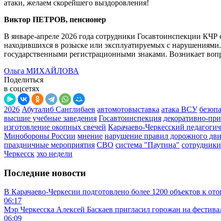
атаки, желаем скорейшего выздоровления!
Виктор ПЕТРОВ, пенсионер
В январе-апреле 2026 года сотрудники Госавтоинспекции КЧР
находившихся в розыске или эксплуатируемых с нарушениями.
государственными регистрационными знаками. Возникает вопро
Ольга МИХАЙЛОВА
Поделиться
в соцсетях
2026
Абуталиб Санглибаев
автомотовыставка
атака ВСУ
безоп
высшие учебные заведения
Госавтоинспекция
декоративно-при
изготовление окопных свечей
Карачаево-Черкесский педагогич
Минобороны России
мнение
нарушение правил дорожного дв
праздничные мероприятия
СВО
система "Паутина"
сотрудник
Черкесск
эхо недели
Последние новости
В Карачаево-Черкесии подготовлено более 1200 объектов к от
06:17
Мэр Черкесска Алексей Баскаев пригласил горожан на фестив
06:09