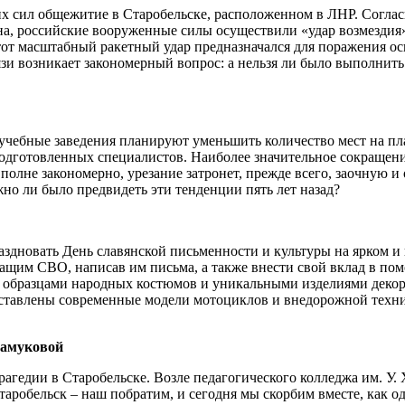
их сил общежитие в Старобельске, расположенном в ЛНР. Согласн
на, российские вооруженные силы осуществили «удар возмезди
от масштабный ракетный удар предназначался для поражения ос
 возникает закономерный вопрос: а нельзя ли было выполнить э
учебные заведения планируют уменьшить количество мест на пл
подготовленных специалистов. Наиболее значительное сокращение
вполне закономерно, урезание затронет, прежде всего, заочную 
но ли было предвидеть эти тенденции пять лет назад?
здновать День славянской письменности и культуры на ярком и
щим СВО, написав им письма, а также внести свой вклад в помо
образцами народных костюмов и уникальными изделиями декора
едставлены современные модели мотоциклов и внедорожной тех
рамуковой
гедии в Старобельске. Возле педагогического колледжа им. У. 
аробельск – наш побратим, и сегодня мы скорбим вместе, как одн