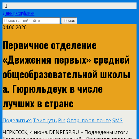
День республики
04.06.2026
Первичное отделение
«Движения первых» средней
общеобразовательной школы
а. Гюрюльдеук в числе
лучших в стране
Поделиться
Твитнуть
Pin
Отпр. по эл. почте
SMS
ЧЕРКЕССК, 4 июня. DENRESP.RU – Подведены итоги
Конкурса первичных отделений «Движения первых»