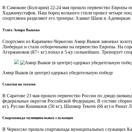
В Самокове (Болгария) 22-24 мая прошло первенство Европы п
Хаджимустафов. Наш борец вольного стиля провел четыре поеди
спортсмена разделяют его тренеры: Азамат Шаов и Адемиркан 
Успех Амира Выкова
Спортсмен из Карачаево-Черкесии Амир Выков завоевал золоту
Люберцах и стали отборочными на первенство Европы. На соре
Агержаноков (87+ кг) попал в 5-ку сильнейших. Тренирует сп
Амир Выков (в центре) одержал убедительную победу
Схватки на татами
В Саратове 23 мая прошло первенство России по дзюдо (команд
федеральных округов Российской Федерации. В составе сборно
кг), Руслан Кишмахов (50 кг), Шахмир Текеев (66 кг) и Ринат
Спартакиада муниципальных служащих
В Черкесске прошла спартакиада муниципальных служащих Кар