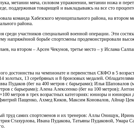
з лука, метании мяча, силовом упражнении, метании ножа и пер
де, поддерживая товарищей и выкладываясь на все сто процент
вала команда Хабезского муниципального района, на втором ме
ального района.
я среди участников специальной военной операции. Эти состяза
щему напряжённой борьбе спортсмены продемонстрировали высок
ев, на втором – Арсен Чекунов, третье место – у Ислама Салпа
ного достоинства на чемпионате и первенствах СКФО в 5 возрас
 14 золотых, 13 серебряных и 8 бронзовых медалей. Обладателям
Савва Пудаков (бег на 400 метров с барьерами); Илья Шаповалов 
метров с барьерами); Алена Алексеенко (бег на 100 метров); Анто
4×100 метров в трех возрастных категориях: юниоры и юниорки 
Дмитрий Пащенко, Ахмед Киков, Максим Коновалов, Айнар Цеко
ый труд самих спортсменов и их тренеров: Аллы Онищук, Ирин
трия Стахурлова, Ивана Пудакова, Татьяны Пудаковой, Умара 
го.