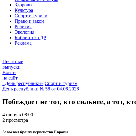
Здоровье
Культура
Спорт и туризм
Право и закон
Религия
Экология
Библиотека ДР
Реклама
Печатные
выпуски
Войти
на сайт
«День республики»
Спорт и туризм
День республики
№ 58 от
04.06.2026
Побеждает не тот, кто сильнее, а тот, кт
4 июня в 08:00
2 просмотра
Завоевал бронзу первенства Европы