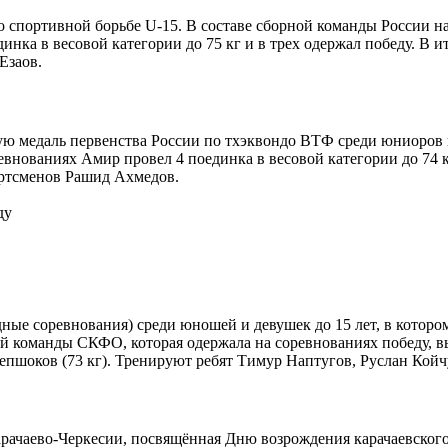
о спортивной борьбе U-15. В составе сборной команды России н
нка в весовой категории до 75 кг и в трех одержал победу. В и
Езаов.
ю медаль первенства России по тхэквондо ВТФ среди юниоров и
внованиях Амир провел 4 поединка в весовой категории до 74 к
ортсменов Рашид Ахмедов.
ные соревнования) среди юношей и девушек до 15 лет, в которо
й команды СКФО, которая одержала на соревнованиях победу, в
 Лепшоков (73 кг). Тренируют ребят Тимур Наптугов, Руслан Кой
ачаево-Черкесии, посвящённая Дню возрождения карачаевского