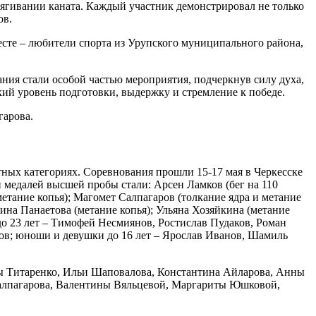
етягивании каната. Каждый участник демонстрировал не только
ов.
сте – любители спорта из Урупского муниципального района,
ния стали особой частью мероприятия, подчеркнув силу духа,
ий уровень подготовки, выдержку и стремление к победе.
гарова.
тных категориях. Соревнования прошли 15-17 мая в Черкесске
и медалей высшей пробы стали: Арсен Ламков (бег на 110
(метание копья); Магомет Салпагаров (толкание ядра и метание
нина Панаетова (метание копья); Ульяна Хозяйкина (метание
до 23 лет – Тимофей Несмиянов, Ростислав Пудаков, Роман
в; юноши и девушки до 16 лет – Ярослав Иванов, Шамиль
ы Титаренко, Ильи Шаповалова, Константина Айларова, Анны
Салпагарова, Валентины Вяльцевой, Маргариты Юшковой,