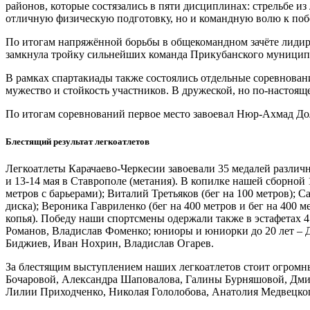
районов, которые состязались в пяти дисциплинах: стрельбе и
отличную физическую подготовку, но и командную волю к побе
По итогам напряжённой борьбы в общекомандном зачёте лидиро
замкнула тройку сильнейших команда Прикубанского муницип
В рамках спартакиады также состоялись отдельные соревновани
мужество и стойкость участников. В дружеской, но по-настоя
По итогам соревнований первое место завоевал Нюр-Ахмад Дола
Блестящий результат легкоатлетов
Легкоатлеты Карачаево-Черкесии завоевали 35 медалей различ
и 13-14 мая в Ставрополе (метания). В копилке нашей сборной
метров с барьерами); Виталий Третьяков (бег на 100 метров); 
диска); Вероника Гавриленко (бег на 400 метров и бег на 400 
копья). Победу наши спортсмены одержали также в эстафетах 
Романов, Владислав Фоменко; юниоры и юниорки до 20 лет – 
Биджиев, Иван Нохрин, Владислав Огарев.
За блестящим выступлением наших легкоатлетов стоит огромн
Бочаровой, Александра Шаповалова, Галины Бурняшовой, Дми
Лилии Приходченко, Николая Гололобова, Анатолия Медвецко