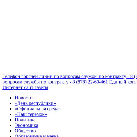
Телефон горячей линии по вопросам службы по контракту - 8 (
вопросам службы по контракту - 8 (878) 22-60-461
Единый конта
Интернет-сайт газеты
Новости
«День республики»
«Официальная среда»
«Наш теремок»
Политика
Экономика
Общество
Образование и наука