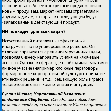
либо просят провести «мозговой штурм», чтобы
сгенерировать более конкретные предложения по
новым продуктам, маркетинговым стратегиям и
другим задачам, которые в последующем будут
«запакованы» в действующий продукт.
ИИ подходит для всех задач?
Искусственный интеллект – эффективный
инструмент, но не универсальное решение. Он
отлично справляется с решением рутинных задач,
позволяя бизнесу направить усилия на ключевые
аспекты. Однако в сферах, где необходимы эмпатия и
личное участие (например, сложные переговоры,
формирование корпоративной культуры, принятие
этических решений и т.д.), решающую роль играют
человеческий опыт, компетенция и интуиция.
Руслан Мизаев
, Управляющий
Чеченским
отделением Сбербанка
:
«Сегодня мы наблюдаем
развитие тенденции использования ИИ-помощников в
бизнесе как в Чеченской Республике, так и в других