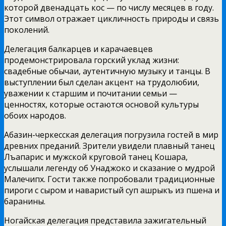
которой двенадцать кос — по числу месяцев в году.
Этот символ отражает цикличность природы и связь
поколений.
Делегация балкарцев и карачаевцев
продемонстрировала горский уклад жизни:
свадебные обычаи, аутентичную музыку и танцы. В
выступлении был сделан акцент на трудолюбии,
уважении к старшим и почитании семьи —
ценностях, которые остаются основой культуры
обоих народов.
Абазин-черкесская делегация погрузила гостей в мир
древних преданий. Зрители увидели плавный танец
Лъапарис и мужской круговой танец Кошара,
услышали легенду об Унаджоко и сказание о мудрой
Малечипх. Гости также попробовали традиционные
пироги с сыром и наваристый суп ашрыкъ из пшена и
баранины.
Ногайская делегация представила зажигательный