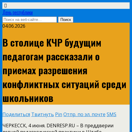
День республики
04.06.2026
В столице КЧР будущим
педагогам рассказали о
приемах разрешения
конфликтных ситуаций среди
школьников
Поделиться
Твитнуть
Pin
Отпр. по эл. почте
SMS
ЧЕРКЕССК, 4 июня. DENRESP.RU – В преддверии
летней педагогической практики в Штабе