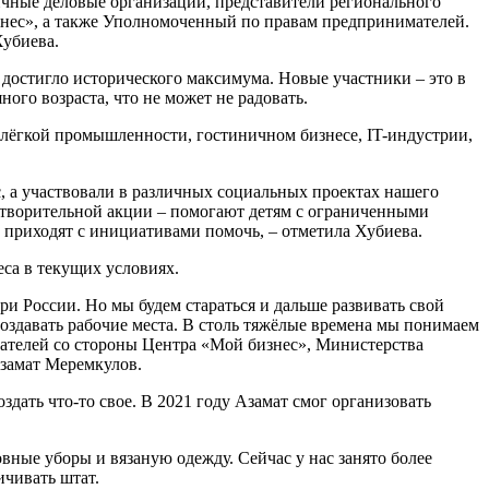
личные деловые организации, представители регионального
знес», а также Уполномоченный по правам предпринимателей.
Хубиева.
 достигло исторического максимума. Новые участники – это в
ого возраста, что не может не радовать.
 лёгкой промышленности, гостиничном бизнесе, IT-индустрии,
, а участвовали в различных социальных проектах нашего
отворительной акции – помогают детям с ограниченными
приходят с инициативами помочь, – отметила Хубиева.
еса в текущих условиях.
ри России. Но мы будем стараться и дальше развивать свой
оздавать рабочие места. В столь тяжёлые времена мы понимаем
мателей со стороны Центра «Мой бизнес», Министерства
замат Меремкулов.
оздать что-то свое. В 2021 году Азамат смог организовать
овные уборы и вязаную одежду. Сейчас у нас занято более
ичивать штат.