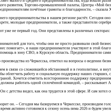
 совет малого и среднего предпринимательства, куда вошли раз
кого развития, Торгово-промышленной палаты, Центра «Мой би
едпринимателям почётные грамоты и благодарности, – сказала 
днего предпринимательства в нашем регионе растёт. Сегодня оно
ете, молодые предприниматели, а также представители серебрян
ют уже не первый год. Они представлены в различных секторах:
мателей для того, чтобы они не просто развивали свой бизнес
нес помогает», и наши предприниматели участвуют в этой благ
помощь в зону СВО, в Курскую область. Предприниматели сами 
производства из Черкесска, ответил на вопросы о ведении бизн
ем в связи со сложившейся обстановкой и в геополитике, и внут
обы облегчить работу и социальную поддержку наших старших, с
 страной. Хочется отметить всестороннюю поддержку предприни
должны работать одной сплочённой командой, – рассказывает А
н с детства видел, как она трудится в этой сфере. И сам хотел с
ворит он. – Сегодня мы базируемся в Черкесске, производим гол
 время активно готовимся к сезону осень-зима 2026 и будем увел