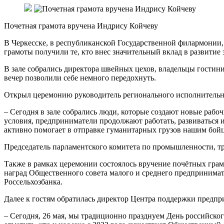
Почетная грамота вручена Индрису Койчеву
В Черкесске, в республиканской Государственной филармонии,
грамоты получили те, кто внес значительный вклад в развитие
В зале собрались директора швейных цехов, владельцы гостини
вечер позволили себе немного передохнуть.
Открыл церемонию руководитель регионального исполнительно
– Сегодня в зале собрались люди, которые создают новые раб
условия, предприниматели продолжают работать, развиваться 
активно помогает в отправке гуманитарных грузов нашим бойца
Председатель парламентского комитета по промышленности, т
Также в рамках церемонии состоялось вручение почётных грам
наград Общественного совета малого и среднего предпринима
Россельхозбанка.
Далее к гостям обратилась директор Центра поддержки предп
– Сегодня, 26 мая, мы традиционно празднуем День российско