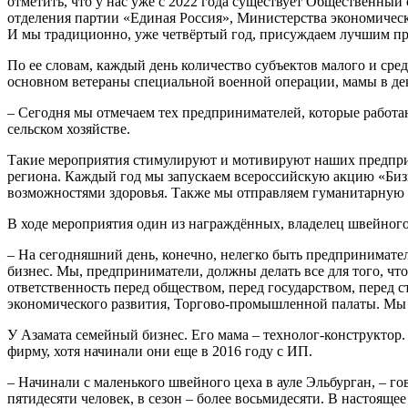
отметить, что у нас уже с 2022 года существует Общественный
отделения партии «Единая Россия», Министерства экономичес
И мы традиционно, уже четвёртый год, присуждаем лучшим пр
По ее словам, каждый день количество субъектов малого и сре
основном ветераны специальной военной операции, мамы в декр
– Сегодня мы отмечаем тех предпринимателей, которые работа
сельском хозяйстве.
Такие мероприятия стимулируют и мотивируют наших предприни
региона. Каждый год мы запускаем всероссийскую акцию «Биз
возможностями здоровья. Также мы отправляем гуманитарную 
В ходе мероприятия один из награждённых, владелец швейного 
– На сегодняшний день, конечно, нелегко быть предпринимател
бизнес. Мы, предприниматели, должны делать все для того, чт
ответственность перед обществом, перед государством, перед
экономического развития, Торгово-промышленной палаты. Мы 
У Азамата семейный бизнес. Его мама – технолог-конструктор. О
фирму, хотя начинали они еще в 2016 году с ИП.
– Начинали с маленького швейного цеха в ауле Эльбурган, – го
пятидесяти человек, в сезон – более восьмидесяти. В настоящее