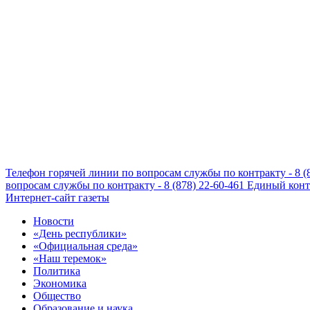
Телефон горячей линии по вопросам службы по контракту - 8 (
вопросам службы по контракту - 8 (878) 22-60-461
Единый конта
Интернет-сайт газеты
Новости
«День республики»
«Официальная среда»
«Наш теремок»
Политика
Экономика
Общество
Образование и наука