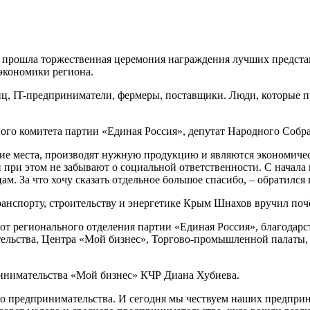
 прошла торжественная церемония награждения лучших представ
 экономики региона.
ц, IT-предприниматели, фермеры, поставщики. Люди, которые при
го комитета партии «Единая Россия», депутат Народного Собр
очие места, производят нужную продукцию и являются экономич
и при этом не забывают о социальной ответственности. С начал
м. За что хочу сказать отдельное большое спасибо, – обратился
ранспорту, строительству и энергетике Крым Шнахов вручил по
от регионального отделения партии «Единая Россия», благодар
тельства, Центра «Мой бизнес», Торгово-промышленной палаты
ринимательства «Мой бизнес» КЧР Диана Хубиева.
го предпринимательства. И сегодня мы чествуем наших предприн