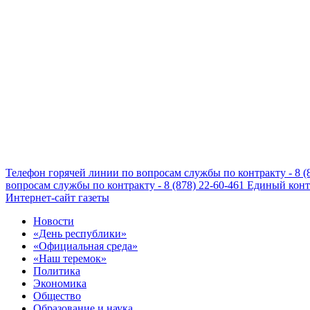
Телефон горячей линии по вопросам службы по контракту - 8 (
вопросам службы по контракту - 8 (878) 22-60-461
Единый конта
Интернет-сайт газеты
Новости
«День республики»
«Официальная среда»
«Наш теремок»
Политика
Экономика
Общество
Образование и наука