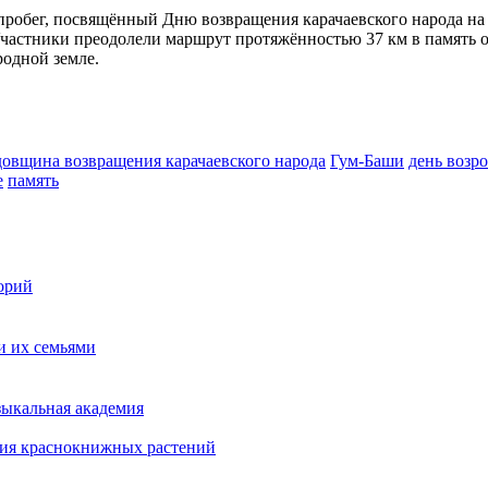
робег, посвящённый Дню возвращения карачаевского народа на 
Участники преодолели маршрут протяжённостью 37 км в память о
родной земле.
довщина возвращения карачаевского народа
Гум-Баши
день возр
е
память
орий
и их семьями
зыкальная академия
ния краснокнижных растений