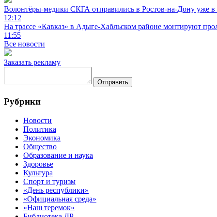
Волонтёры-медики СКГА отправились в Ростов-на-Дону уже в 
12:12
На трассе «Кавказ» в Адыге-Хабльском районе монтируют прол
11:55
Все новости
Заказать рекламу
Отправить
Рубрики
Новости
Политика
Экономика
Общество
Образование и наука
Здоровье
Культура
Спорт и туризм
«День республики»
«Официальная среда»
«Наш теремок»
Библиотека ДР