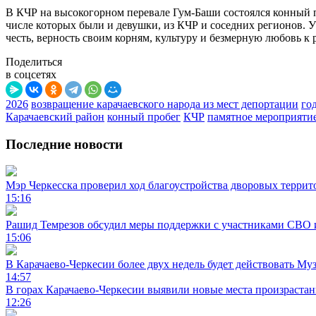
В КЧР на высокогорном перевале Гум-Баши состоялся конный п
числе которых были и девушки, из КЧР и соседних регионов. 
честь, верность своим корням, культуру и безмерную любовь к 
Поделиться
в соцсетях
2026
возвращение карачаевского народа из мест депортации
го
Карачаевский район
конный пробег
КЧР
памятное мероприяти
Последние новости
Мэр Черкесска проверил ход благоустройства дворовых террит
15:16
Рашид Темрезов обсудил меры поддержки с участниками СВО 
15:06
В Карачаево-Черкесии более двух недель будет действовать Му
14:57
В горах Карачаево-Черкесии выявили новые места произраста
12:26