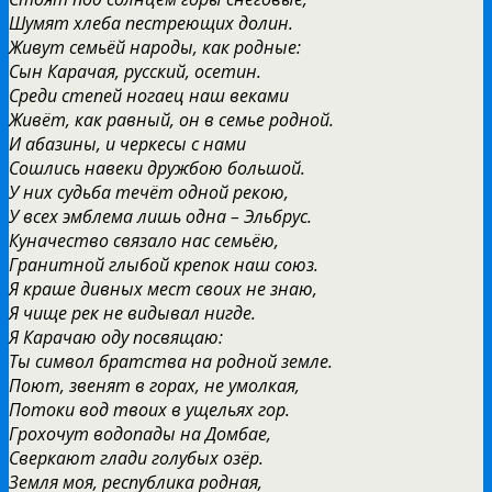
Шумят хлеба пестреющих долин.
Живут семьёй народы, как родные:
Сын Карачая, русский, осетин.
Среди степей ногаец наш веками
Живёт, как равный, он в семье родной.
И абазины, и черкесы с нами
Сошлись навеки дружбою большой.
У них судьба течёт одной рекою,
У всех эмблема лишь одна – Эльбрус.
Куначество связало нас семьёю,
Гранитной глыбой крепок наш союз.
Я краше дивных мест своих не знаю,
Я чище рек не видывал нигде.
Я Карачаю оду посвящаю:
Ты символ братства на родной земле.
Поют, звенят в горах, не умолкая,
Потоки вод твоих в ущельях гор.
Грохочут водопады на Домбае,
Сверкают глади голубых озёр.
Земля моя, республика родная,