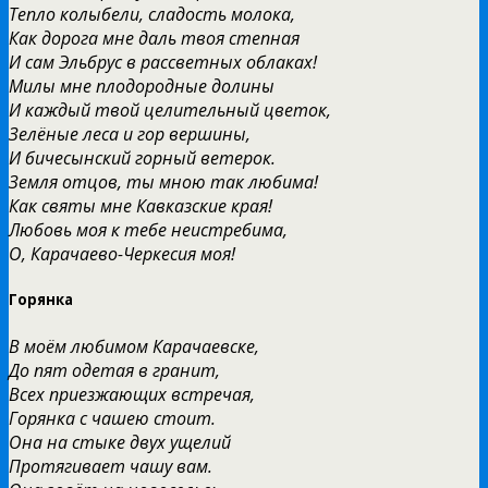
Тепло колыбели, сладость молока,
Как дорога мне даль твоя степная
И сам Эльбрус в рассветных облаках!
Милы мне плодородные долины
И каждый твой целительный цветок,
Зелёные леса и гор вершины,
И бичесынский горный ветерок.
Земля отцов, ты мною так любима!
Как святы мне Кавказские края!
Любовь моя к тебе неистребима,
О, Карачаево-Черкесия моя!
Горянка
В моём любимом Карачаевске,
До пят одетая в гранит,
Всех приезжающих встречая,
Горянка с чашею стоит.
Она на стыке двух ущелий
Протягивает чашу вам.