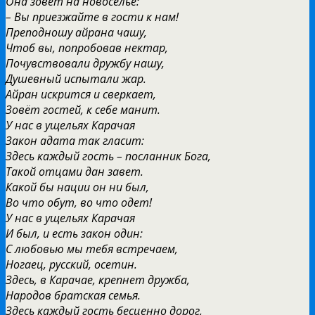
Она зовёт на новоселье:
– Вы приезжайте в гости к нам!
Преподношу айрана чашу,
Чтоб вы, попробовав нектар,
Почувствовали дружбу нашу,
Душевный испытали жар.
Айран искрится и сверкает,
Зовёт гостей, к себе манит.
У нас в ущельях Карачая
Закон адата так гласит:
Здесь каждый гость – посланник Бога,
Такой отцами дан завет.
Какой бы нации он ни был,
Во что обут, во что одет!
У нас в ущельях Карачая
И был, и есть закон один:
С любовью мы тебя встречаем,
Ногаец, русский, осетин.
Здесь, в Карачае, крепнет дружба,
Народов братская семья.
Здесь каждый гость бесценно дорог,