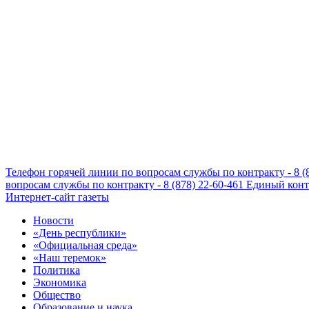
Телефон горячей линии по вопросам службы по контракту - 8 (
вопросам службы по контракту - 8 (878) 22-60-461
Единый конта
Интернет-сайт газеты
Новости
«День республики»
«Официальная среда»
«Наш теремок»
Политика
Экономика
Общество
Образование и наука