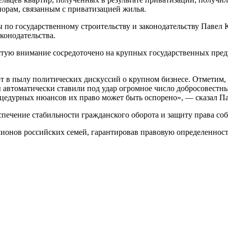
порам, связанным с приватизацией жилья.
 по государственному строительству и законодательству Павел
конодательства.
астую внимание сосредоточено на крупных государственных пре
 в пылу политических дискуссий о крупном бизнесе. Отметим, 
 автоматически ставили под удар огромное число добросовестны
процедурных нюансов их право может быть оспорено», — сказал 
спечение стабильности гражданского оборота и защиту права со
онов российских семей, гарантировав правовую определенност