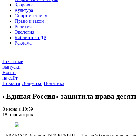
Здоровье
Культура
Спорт и туризм
Право и закон
Религия
Экология
Библиотека ДР
Реклама
Печатные
выпуски
Войти
на сайт
Новости
Общество
Политика
«Единая Россия» защитила права десят
8 июня в 10:59
18 просмотров
ЧЕРКЕССК, 8 июня. DENRESP.RU – Более 30 миллионов владель