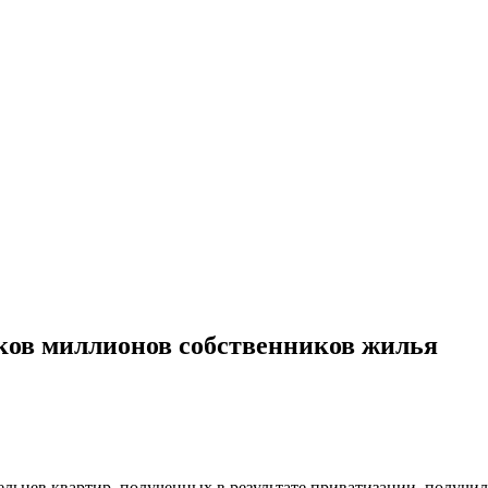
ков миллионов собственников жилья
цев квартир, полученных в результате приватизации, получил