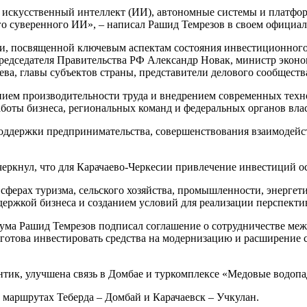
 искусственный интеллект (ИИ), автономные системы и платфор
го суверенного ИИ», – написал Рашид Темрезов в своем офици
ии, посвященной ключевым аспектам состояния инвестиционного
председателя Правительства РФ Александр Новак, министр экон
а, главы субъектов страны, представители делового сообщества
нием производительности труда и внедрением современных техн
аботы бизнеса, региональных команд и федеральных органов вла
оддержки предпринимательства, совершенствования взаимодейств
ркнул, что для Карачаево-Черкесии привлечение инвестиций ос
 сферах туризма, сельского хозяйства, промышленности, энерге
держкой бизнеса и созданием условий для реализации перспектив
рума Рашид Темрезов подписал соглашение о сотрудничестве 
 готова инвестировать средства на модернизацию и расширение 
нтик, улучшена связь в Домбае и туркомплексе «Медовые водопа
 маршрутах Теберда – Домбай и Карачаевск – Учкулан.