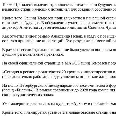
Также Президент выделил три ключевые технологии будущего:
немногих стран, имеющих потенциал для создания собственно
Кроме того, Рашид Темрезов принял участие в панельной сесс
и планам на будущее. В обсуждении участвовали заместитель 
директор Агентства стратегических инициатив Светлана Чупшев
Как отметил вице-премьер Александр Новак, наряду с повыше
остаётся привлечение инвестиций. Это результат совместной р
В рамках сессии отдельное внимание было уделено вопросам п
лучшим региональным практикам.
На своей официальной странице в МАКС Рашид Темрезов подче
«Сегодня в регионе реализуются 20 крупных инвестпроектов в
последовательно работать над улучшением инвестклимата, под
На полях Петербургского международного экономического фо
(бренд «Билайн»). В рамках соглашения до 2028 года компания
связи в туристических зонах.
Уже модернизирована сеть на курорте «Архыз» в посёлке Рома
Кроме того, планируется установить новые базовые станции на