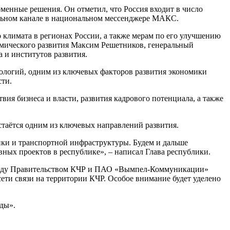
менные решения. Он отметил, что Россия входит в число
альном канале в национальном мессенджере МАКС.
 климата в регионах России, а также мерам по его улучшению
омического развития Максим Решетников, генеральный
 и институтов развития.
ологий, одним из ключевых факторов развития экономики
сти.
ия бизнеса и власти, развития кадрового потенциала, а также
таётся одним из ключевых направлений развития.
тики и транспортной инфраструктуры. Будем и дальше
ных проектов в республике», – написал Глава республики.
между Правительством КЧР и ПАО «Вымпел-Коммуникации»
сети связи на территории КЧР. Особое внимание будет уделено
ды».