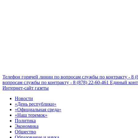
Телефон горячей линии по вопросам службы по контракту - 8 (
вопросам службы по контракту - 8 (878) 22-60-461
Единый конта
Интернет-сайт газеты
Новости
«День республики»
«Официальная среда»
«Наш теремок»
Политика
Экономика
Общество
Образование и наука