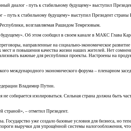
г – путь к стабильному будущему» выступил Президент страны
й Республики, возглавляемая Рашидом Темрезовым.
у будущему». Об этом сообщил в своем канале в МАКС Глава Кар
ереговоры, направленные на социально-экономическое развитие 
их мест и повышения качества жизни наших жителей. Нет сомне
ализовать важные для республики проекты. Настроены на продук
кого международного экономического форума – пленарном засед
Федерации Владимир Путин.
 не собирается изолироваться. Сильная страна должна быть ча
ей страной», – отметил Президент.
ва. Государство уже создало базовые условия для бизнеса, но т
пороги выручки для упрощённой системы налогообложения, чтоб