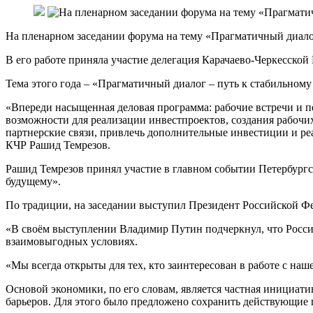
На пленарном заседании форума на тему «Прагматичный диало
В его работе приняла участие делегация Карачаево-Черкесско
Тема этого года – «Прагматичный диалог – путь к стабильном
«Впереди насыщенная деловая программа: рабочие встречи и п
возможности для реализации инвестпроектов, создания рабоч
партнерские связи, привлечь дополнительные инвестиции и ре
КЧР Рашид Темрезов.
Рашид Темрезов принял участие в главном событии Петербургс
будущему».
По традиции, на заседании выступил Президент Российской 
«В своём выступлении Владимир Путин подчеркнул, что Россия
взаимовыгодных условиях.
«Мы всегда открыты для тех, кто заинтересован в работе с наш
Основой экономики, по его словам, является частная инициати
барьеров. Для этого было предложено сохранить действующие 