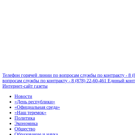
Телефон горячей линии по вопросам службы по контракту - 8 (
вопросам службы по контракту - 8 (878) 22-60-461
Единый конта
Интернет-сайт газеты
Новости
«День республики»
«Официальная среда»
«Наш теремок»
Политика
Экономика
Общество
Образование и наука