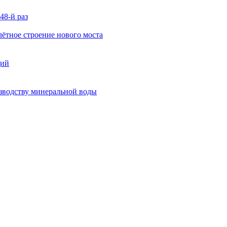
48-й раз
ётное строение нового моста
ций
изводству минеральной воды