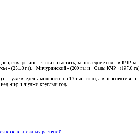
доводства региона. Стоит отметить, за последние годы в КЧР зал
ье» (251,8 га), «Мичуринский» (200 га) и «Сады КЧР» (197,8 га
 — уже введены мощности на 15 тыс. тонн, а в перспективе пла
 Ред Чиф и Фуджи круглый год.
ния краснокнижных растений