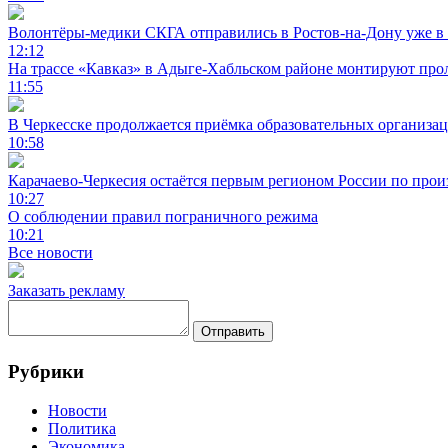
Волонтёры-медики СКГА отправились в Ростов-на-Дону уже в 
12:12
На трассе «Кавказ» в Адыге-Хабльском районе монтируют прол
11:55
В Черкесске продолжается приёмка образовательных организа
10:58
Карачаево-Черкесия остаётся первым регионом России по про
10:27
О соблюдении правил пограничного режима
10:21
Все новости
Заказать рекламу
Отправить
Рубрики
Новости
Политика
Экономика