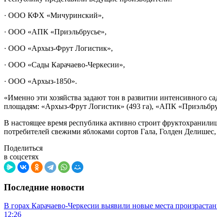
· ООО КФХ «Мичуринский»,
· ООО «АПК «Приэльбрусье»,
· ООО «Архыз-Фрут Логистик»,
· ООО «Сады Карачаево-Черкесии»,
· ООО «Архыз-1850».
«Именно эти хозяйства задают тон в развитии интенсивного са
площадям: «Архыз-Фрут Логистик» (493 га), «АПК «Приэльбрус
В настоящее время республика активно строит фруктохранилища
потребителей свежими яблоками сортов Гала, Голден Делишес,
Поделиться
в соцсетях
Последние новости
В горах Карачаево-Черкесии выявили новые места произраста
12:26