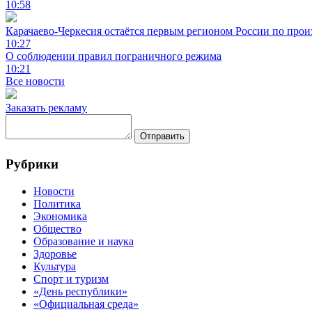
10:58
Карачаево-Черкесия остаётся первым регионом России по про
10:27
О соблюдении правил пограничного режима
10:21
Все новости
Заказать рекламу
Отправить
Рубрики
Новости
Политика
Экономика
Общество
Образование и наука
Здоровье
Культура
Спорт и туризм
«День республики»
«Официальная среда»