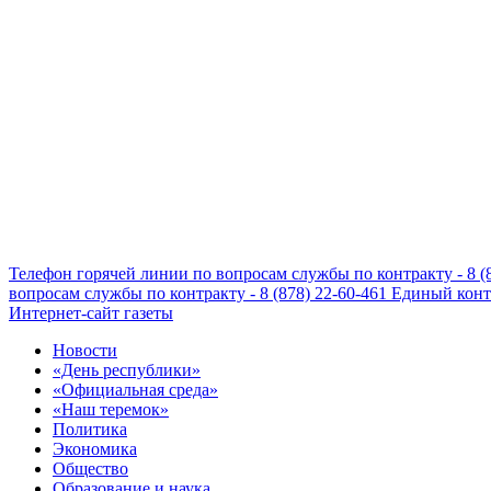
Телефон горячей линии по вопросам службы по контракту - 8 (
вопросам службы по контракту - 8 (878) 22-60-461
Единый конта
Интернет-сайт газеты
Новости
«День республики»
«Официальная среда»
«Наш теремок»
Политика
Экономика
Общество
Образование и наука