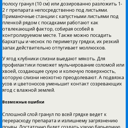
полосу гранул (10 см) или дозированно разложить 1-
2 г препарата непосредственно под листьями.
Приманочные станции с капустными листьями под
пленкой рядом с посадками работают как
отвлекающий фактор, собирая особей в
контролируемом месте. Также можно посадить
бархатцы и чеснок по периметру грядки, их резкий
запах действительно отпугивает моллюсков.
У ягод клубники слизни выедают мякоть. Для
профилактики поможет мульчирование соломой или
хвоей, создающее сухую и колючую поверхность,
которую слизни неохотно преодолевают. А подвязка
усов и цветоносов уменьшит контакт созревающих
ягод с влажной землей.
Возможные ошибки
Сплошной слой гранул по всей грядке ведет к
перерасходу препарата и излишнему загрязнению
почвы. Достаточно будет создать узкую барьерную