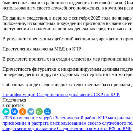
бывшего начальника районного отделения почтовой связи. Она 
использованием своего служебного положения, в крупном разм
По данным следствия, в период с сентября 2025 года по январь
положение, из корыстных побуждений присвоила выданные ей 
поступлении и наличии наличных денежных средств в кассе от
В результате преступных действий женщины учреждению прич
Преступления выявлены МВД по КЧР.
В результате принятых на стадии следствия мер причиненный
Причастность фигурантки к инкриминируемым деяниям подтвер
почерковедческих и других судебных экспертиз, иными матери
Собранная в ходе следствия доказательственная база признана
По информации Следственного управления СКР по КЧР.
Поделиться
в соцсетях
2026
возмещение ущерба
Зеленчукский район
КЧР
материальн
присвоение и растрата с использованием своего служебного п
Следственное управление Следственного комитета РФ по КЧР