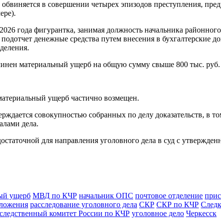
обвиняется в совершении четырех эпизодов преступления, преду
ере).
 2026 года фигурантка, занимая должность начальника районного
подотчет денежные средства путем внесения в бухгалтерские д
деления.
инен материальный ущерб на общую сумму свыше 800 тыс. руб.
 материальный ущерб частично возмещен.
ждается совокупностью собранных по делу доказательств, в то
алами дела.
 достаточной для направления уголовного дела в суд с утвержд
ый ущерб
МВД по КЧР
начальник ОПС
почтовое отделение
прис
оложения
расследование уголовного дела
СКР
СКР по КЧР
Следк
следственный комитет России по КЧР
уголовное дело
Черкесск