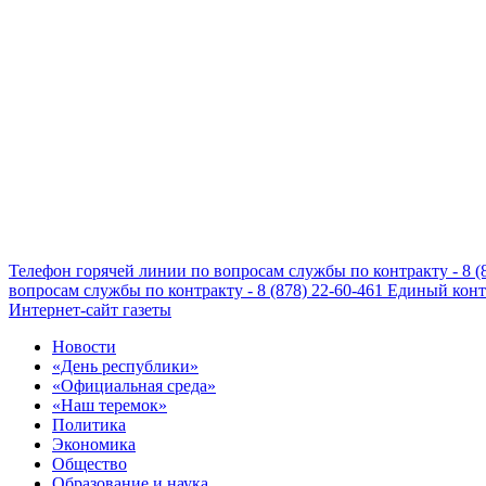
Телефон горячей линии по вопросам службы по контракту - 8 (
вопросам службы по контракту - 8 (878) 22-60-461
Единый конта
Интернет-сайт газеты
Новости
«День республики»
«Официальная среда»
«Наш теремок»
Политика
Экономика
Общество
Образование и наука