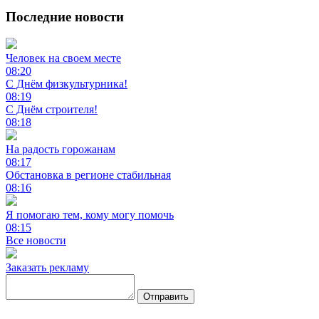
Последние новости
Человек на своем месте
08:20
С Днём физкультурника!
08:19
С Днём строителя!
08:18
На радость горожанам
08:17
Обстановка в регионе стабильная
08:16
Я помогаю тем, кому могу помочь
08:15
Все новости
Заказать рекламу
Отправить