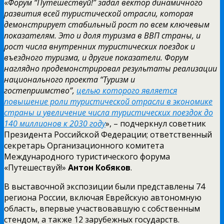
«
Форум “Путешествуй!” задал вектор динамичного
развития всей туристической отрасли, которая
демонстрирует стабильный рост по всем ключевым
показателям. Это и доля туризма в ВВП страны, и
рост числа внутренних туристических поездок и
въездного туризма, и другие показатели. Форум
наглядно продемонстрировал результаты реализации
национального проекта “Туризм и
гостеприимство”,
целью которого является
повышение роли туристической отрасли в экономике
страны и увеличение числа туристических поездок до
140 миллионов к 2030 году
», – подчеркнул советник
Президента Российской Федерации; ответственный
секретарь Организационного комитета
Международного туристического форума
«Путешествуй!»
Антон Кобяков
.
В выставочной экспозиции были представлены 74
региона России, включая Еврейскую автономную
область, впервые участвовавшую с собственным
стендом, а также 12 зарубежных государств.