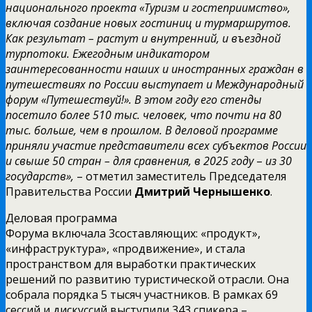
национального проекта «Туризм и гостеприимство»,
включая создание новых гостиниц и турмаршрутов.
Как результат – растут и внутренний, и въездной
турпотоки. Ежегодным индикатором
заинтересованности наших и иностранных граждан в
путешествиях по России выступает и Международный
форум «Путешествуй!». В этом году его стенды
посетило более 510 тыс. человек, что почти на 80
тыс. больше, чем в прошлом. В деловой программе
приняли участие представители всех субъектов России
и свыше 50 стран – для сравнения, в 2025 году
–
из 30
государств»,
– отметил заместитель Председателя
Правительства России
Дмитрий Чернышенко
.
Деловая программа
Форума включала 3составляющих: «продукт»,
«инфраструктура», «продвижение», и стала
пространством для выработки практических
решений по развитию туристической отрасли. Она
собрала порядка 5 тысяч участников. В рамках 69
сессий и дискуссий выступили 343 спикера –