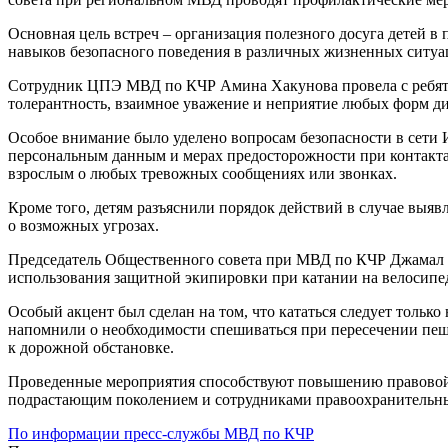
Основная цель встреч – организация полезного досуга детей 
навыков безопасного поведения в различных жизненных ситуа
Сотрудник ЦПЭ МВД по КЧР Амина Хакунова провела с ребятам
толерантность, взаимное уважение и неприятие любых форм д
Особое внимание было уделено вопросам безопасности в сети
персональным данным и мерах предосторожности при контактах
взрослым о любых тревожных сообщениях или звонках.
Кроме того, детям разъяснили порядок действий в случае выяв
о возможных угрозах.
Председатель Общественного совета при МВД по КЧР Джамал Т
использования защитной экипировки при катании на велосипед
Особый акцент был сделан на том, что кататься следует тольк
напомнили о необходимости спешиваться при пересечении пеше
к дорожной обстановке.
Проведенные мероприятия способствуют повышению правовой 
подрастающим поколением и сотрудниками правоохранительны
По информации пресс-службы МВД по КЧР