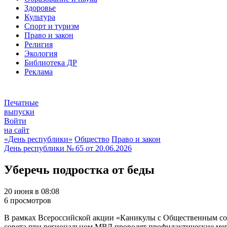
Здоровье
Культура
Спорт и туризм
Право и закон
Религия
Экология
Библиотека ДР
Реклама
Печатные
выпуски
Войти
на сайт
«День республики»
Общество
Право и закон
День республики
№ 65 от
20.06.2026
Уберечь подростка от беды
20 июня в 08:08
6 просмотров
В рамках Всероссийской акции «Каникулы с Общественным со
совета при региональном МВД проводят профилактические мер