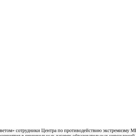
ветом» сотрудники Центра по противодействию экстремизму М
оприятия в пришкольных лагерях образовательных учреждений 