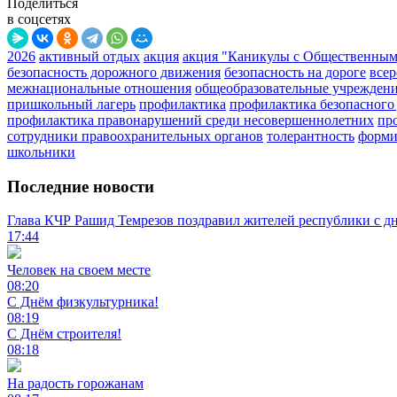
Поделиться
в соцсетях
2026
активный отдых
акция
акция "Каникулы с Общественным
безопасность дорожного движения
безопасность на дороге
всер
межнациональные отношения
общеобразовательные учрежден
пришкольный лагерь
профилактика
профилактика безопасного
профилактика правонарушений среди несовершеннолетних
пр
сотрудники правоохранительных органов
толерантность
форми
школьники
Последние новости
Глава КЧР Рашид Темрезов поздравил жителей республики с д
17:44
Человек на своем месте
08:20
С Днём физкультурника!
08:19
С Днём строителя!
08:18
На радость горожанам