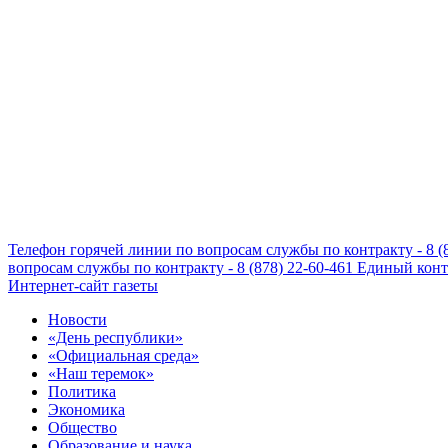
Телефон горячей линии по вопросам службы по контракту - 8 (
вопросам службы по контракту - 8 (878) 22-60-461
Единый конта
Интернет-сайт газеты
Новости
«День республики»
«Официальная среда»
«Наш теремок»
Политика
Экономика
Общество
Образование и наука