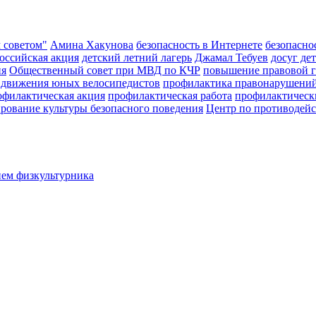
 советом"
Амина Хакунова
безопасность в Интернете
безопаснос
оссийская акция
детский летний лагерь
Джамал Тебуев
досуг де
ия
Общественный совет при МВД по КЧР
повышение правовой г
 движения юных велосипедистов
профилактика правонарушени
офилактическая акция
профилактическая работа
профилактическ
рование культуры безопасного поведения
Центр по противодей
нем физкультурника