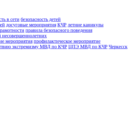
ть в сети
безопасность детей
тей
досуговые мероприятия
КЧР
летние каникулы
рамотности
правила безопасного поведения
й несовершеннолетних
ие мероприятия
профилактическое мероприятие
ствию экстремизму МВД по КЧР
ЦПЭ МВД по КЧР
Черкесск