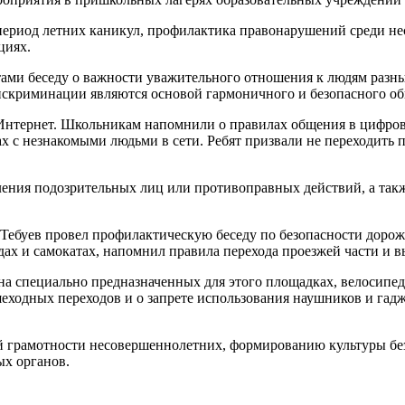
в период летних каникул, профилактика правонарушений среди 
циях.
и беседу о важности уважительного отношения к людям разных
искриминации являются основой гармоничного и безопасного об
 Интернет. Школьникам напомнили о правилах общения в цифров
 с незнакомыми людьми в сети. Ребят призвали не переходить 
ления подозрительных лиц или противоправных действий, а такж
ебуев провел профилактическую беседу по безопасности дорож
ах и самокатах, напомнил правила перехода проезжей части и в
о на специально предназначенных для этого площадках, велосипе
ходных переходов и о запрете использования наушников и гадж
грамотности несовершеннолетних, формированию культуры без
х органов.