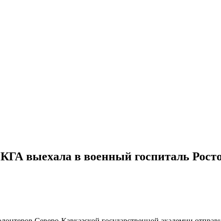
КГА выехала в военный госпиталь Рост
онтеров Северо-Кавказской государственной академии отправил