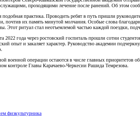
нослужащими, проходящими лечение после ранений. Об этом соо
ая подобная практика. Проводить ребят в путь пришли руководит
 почтив их память минутой молчания. Особые слова благодарно
ы. Этот ритуал стал неотъемлемой частью каждой поездки, под
та 2022 года через ростовский госпиталь прошли сотни студенто
ский опыт и закаляет характер. Руководство академии подчеркнул
.
ной военной операции остаются в числе главных приоритетов о
ном контроле Главы Карачаево-Черкесии Рашида Темрезова.
нем физкультурника