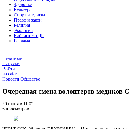
Здоровье
Культура
Спорт и туризм
Право и закон
Религия
Экология
Библиотека ДР
Реклама
Печатные
выпуски
Войти
на сайт
Новости
Общество
Очередная смена волонтеров-медиков С
26 июня в 11:05
6 просмотров
ЧЕРКЕССК, 26 июня. DENRESP.RU – 45-я группа студентов-вол