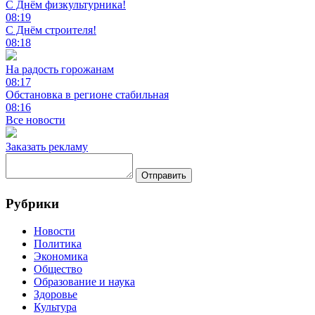
С Днём физкультурника!
08:19
С Днём строителя!
08:18
На радость горожанам
08:17
Обстановка в регионе стабильная
08:16
Все новости
Заказать рекламу
Отправить
Рубрики
Новости
Политика
Экономика
Общество
Образование и наука
Здоровье
Культура