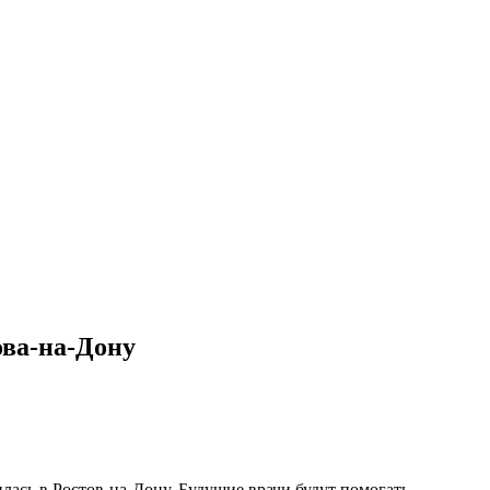
ова-на-Дону
ась в Ростов-на-Дону. Будущие врачи будут помогать