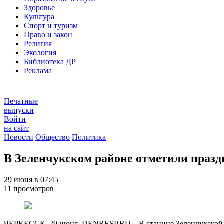
Здоровье
Культура
Спорт и туризм
Право и закон
Религия
Экология
Библиотека ДР
Реклама
Печатные
выпуски
Войти
на сайт
Новости
Общество
Политика
В Зеленчукском районе отметили празд
29 июня в 07:45
11 просмотров
ЧЕРКЕССК, 29 июня. DENRESP.RU – В станице Зеленчукской со