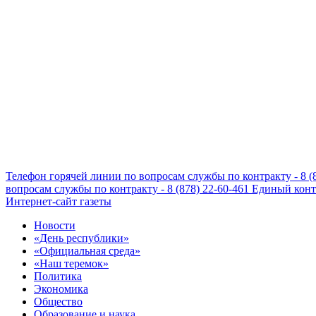
Телефон горячей линии по вопросам службы по контракту - 8 (
вопросам службы по контракту - 8 (878) 22-60-461
Единый конта
Интернет-сайт газеты
Новости
«День республики»
«Официальная среда»
«Наш теремок»
Политика
Экономика
Общество
Образование и наука