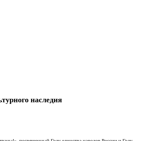
ьтурного наследия
раны!», посвященный Году единства народов России и Году