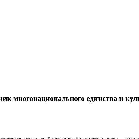
ник многонационального единства и кул
стоялся грандиозный праздник «В единстве народов — сила ст