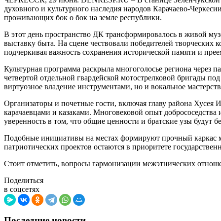
духовного и культурного наследия народов Карачаево-Черкесии
проживающих бок о бок на земле республики.
В этот день пространство ДК трансформировалось в живой музе
выставку быта. На сцене чествовали победителей творческих 
подчеркивая важность сохранения исторической памяти и пре
Культурная программа раскрыла многоголосье региона через п
четвертой отдельной гвардейской мотострелковой бригады под
виртуозное владение инструментами, но и вокальное мастерств
Организаторы и почетные гости, включая главу района Хусе
карачаевцами и казаками. Многовековой опыт добрососедства 
уверенность в том, что общие ценности и братские узы будут 
Подобные инициативы на местах формируют прочный каркас ме
патриотических проектов остаются в приоритете государствен
Стоит отметить, вопросы гармонизации межэтнических отноше
Поделиться
в соцсетях
Последние новости