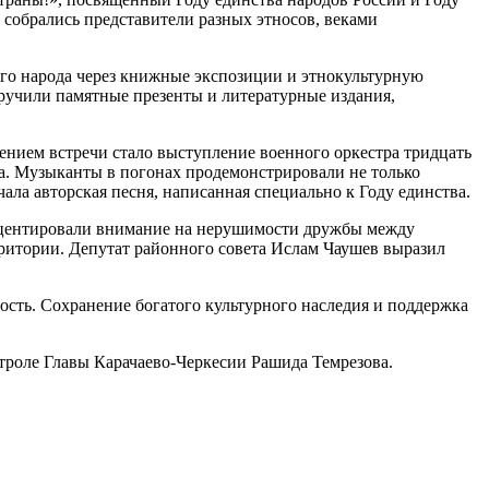
 собрались представители разных этносов, веками
кого народа через книжные экспозиции и этнокультурную
вручили памятные презенты и литературные издания,
нием встречи стало выступление военного оркестра тридцать
ва. Музыканты в погонах продемонстрировали не только
ала авторская песня, написанная специально к Году единства.
акцентировали внимание на нерушимости дружбы между
ритории. Депутат районного совета Ислам Чаушев выразил
ть. Сохранение богатого культурного наследия и поддержка
троле Главы Карачаево-Черкесии Рашида Темрезова.