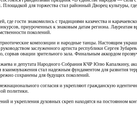
. Площадкой для торжества стал районный Дворец культуры, где
й, где гости знакомились с традициями казачества и карачаевс
конкурсов, приуроченных к знаковым датам региона. Лауреатам 
емственности поколений.
атриотические композиции и народные танцы. Настоящим украше
 руководством заслуженного артиста республики Сергея Зубаре
о, сорвав овации зрительного зала. Финальным аккордом прозвуч
я Ижаева и депутата Народного Собрания КЧР Юлю Капалкину, 
и взаимоуважения стал надежным фундаментом для развития тер
бережно сохранены для будущих поколений.
жнационального согласия и укрепляют гражданскую идентичнос
ной политики.
ний и укрепления духовных скреп находятся на постоянном кон