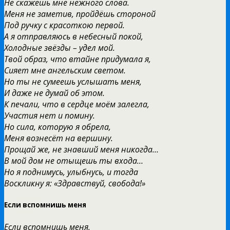
Не скажешь мне нежного слова.
Меня не заметив, пройдёшь стороной
Под ручку с красоткою первой.
А я отправляюсь в небесный покой,
Холодные звёзды – удел мой.
Твой образ, что втайне придумала я,
Сияет мне ангельским светом.
Но ты не сумеешь услышать меня,
И даже не думай об этом.
К печали, что в сердце моём залегла,
Участия нет и помину.
Но сила, которую я обрела,
Меня вознесёт на вершину.
Прощай же, не знавший меня никогда…
В мой дом не отыщешь ты входа…
Но я поднимусь, улыбнусь, и тогда
Воскликну я: «Здравствуй, свобода!»
Если вспомнишь меня
Если вспомнишь меня,