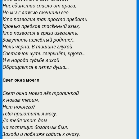
Нас единство спасло от врага,
Но мы с ложью смешали его.
Кто позволил так просто предать
Кровью предков спасённый язык,
Кто позволил в грязи извалять,
Замутить целебный родник?..
Ночь черна. В тишине глухой
Светлячок чуть сверкнёт, кружа…
И в народа судьбе лихой
Обращается в пепел душа…
Свет окна моего
Свет окна моего лёг тропинкой
к ногам твоим.
Нет ночлега?
Тебя приютить я могу.
До тебя этот дом
на гостящих богатым был.
Заходи и поближе садись к очагу.