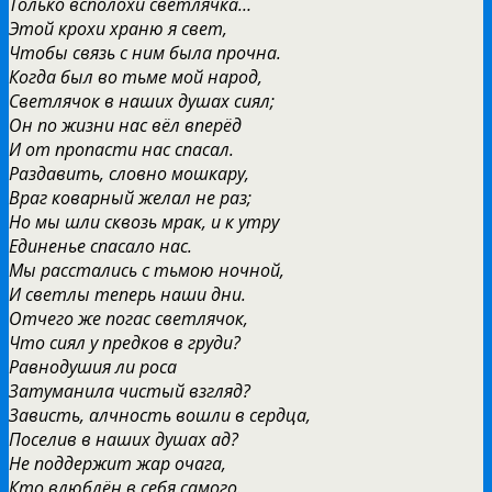
Только всполохи светлячка…
Этой крохи храню я свет,
Чтобы связь с ним была прочна.
Когда был во тьме мой народ,
Светлячок в наших душах сиял;
Он по жизни нас вёл вперёд
И от пропасти нас спасал.
Раздавить, словно мошкару,
Враг коварный желал не раз;
Но мы шли сквозь мрак, и к утру
Единенье спасало нас.
Мы расстались с тьмою ночной,
И светлы теперь наши дни.
Отчего же погас светлячок,
Что сиял у предков в груди?
Равнодушия ли роса
Затуманила чистый взгляд?
Зависть, алчность вошли в сердца,
Поселив в наших душах ад?
Не поддержит жар очага,
Кто влюблён в себя самого.