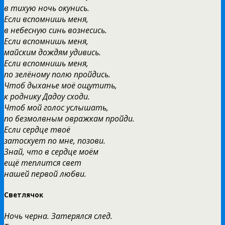
в тихую ночь окунись.
Если вспомнишь меня,
в небесную синь вознесись.
Если вспомнишь меня,
майским дождям удивись.
Если вспомнишь меня,
по зелёному полю пройдись.
Чтоб дыханье моё ощутить,
к роднику Дадоу сходи.
Чтоб мой голос услышать,
по безмолвным овражкам пройди.
Если сердце твоё
затоскует по мне, позови.
Знай, что в сердце моём
ещё теплится свет
нашей первой любви.
Светлячок
Ночь черна. Затерялся след.