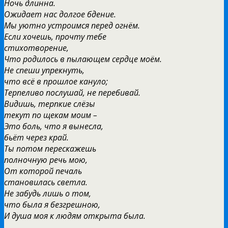
Ночь длинна.
Ожидает нас долгое бдение.
Мы уютно устроимся перед огнём.
Если хочешь, прочту тебе
стихотворение,
Что родилось в пылающем сердце моём.
Не спеши упрекнуть,
что всё в прошлое кануло;
Терпеливо послушай, не перебивай.
Видишь, терпкие слёзы
текут по щекам моим –
Это боль, что я вынесла,
бьёт через край.
Ты потом перескажешь
полночную речь мою,
От которой печаль
становилась светла.
Не забудь лишь о том,
что была я безгрешною,
И душа моя к людям открыта была.