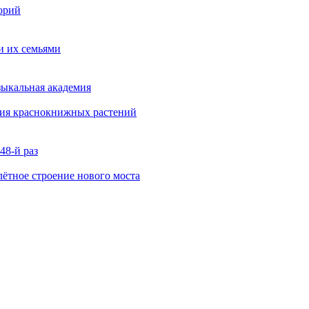
орий
и их семьями
зыкальная академия
ния краснокнижных растений
48-й раз
ётное строение нового моста