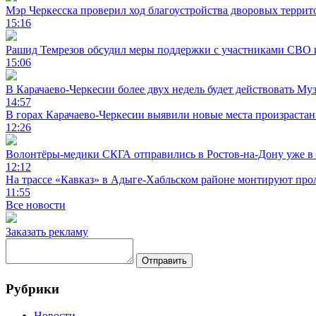
Мэр Черкесска проверил ход благоустройства дворовых террит
15:16
Рашид Темрезов обсудил меры поддержки с участниками СВО 
15:06
В Карачаево-Черкесии более двух недель будет действовать Му
14:57
В горах Карачаево-Черкесии выявили новые места произраста
12:26
Волонтёры-медики СКГА отправились в Ростов-на-Дону уже в 
12:12
На трассе «Кавказ» в Адыге-Хабльском районе монтируют прол
11:55
Все новости
Заказать рекламу
Отправить
Рубрики
Новости