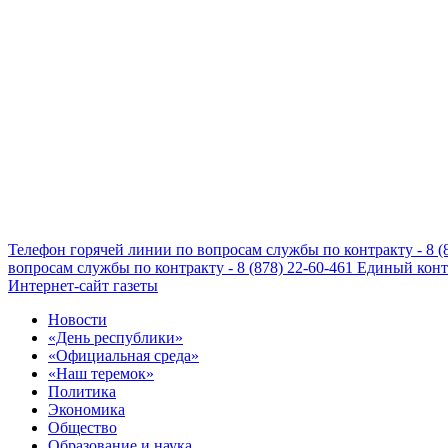
Телефон горячей линии по вопросам службы по контракту - 8 (
вопросам службы по контракту - 8 (878) 22-60-461
Единый конта
Интернет-сайт газеты
Новости
«День республики»
«Официальная среда»
«Наш теремок»
Политика
Экономика
Общество
Образование и наука