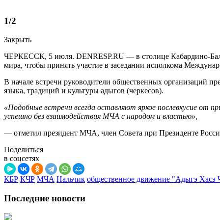
1
/
2
Закрыть
ЧЕРКЕССК, 5 июля. DENRESP.RU — в столице Кабардино-Балкар
мира, чтобы принять участие в заседании исполкома Междуна
В начале встречи руководители общественных организаций пре
языка, традиций и культуры адыгов (черкесов).
«Подобные встречи всегда оставляют яркое послевкусие от пр
успешно без взаимодействия МЧА с народом и властью»,
— отметил президент МЧА, член Совета при Президенте Росс
Поделиться
в соцсетях
КБР
КЧР
МЧА
Нальчик
общественное движение "Адыгэ Хасэ 
Последние новости