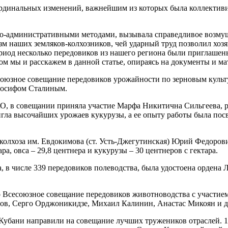
рдинальных изменений, важнейшим из которых была коллективиза
но-административными методами, вызывала справедливое возмущ
зм наших земляков-колхозников, чей ударный труд позволил хозяй
ериод несколько передовиков из нашего региона были приглашен
ом мы и расскажем в данной статье, опираясь на документы и м
сесоюзное совещание передовиков урожайности по зерновым куль
 Иосифом Сталиным.
О, в совещании приняла участие Марфа Никитична Сильгеева, р
игла высочайших урожаев кукурузы, а ее опыту работы была пос
ь колхоза им. Евдокимова (ст. Усть-Джегутинская) Юрий Федоро
ра, овса – 29,8 центнера и кукурузы – 30 центнеров с гектара.
, в числе 339 передовиков полеводства, была удостоена ордена
ло Всесоюзное совещание передовиков животноводства с участие
ов, Серго Орджоникидзе, Михаил Калинин, Анастас Микоян и д
убани направили на совещание лучших тружеников отраслей. 16