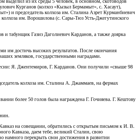
м выделил из их среды 5 человек, в основном, скотоводов
лович Курганов (колхоз «Кызыл Бермамыт», с. Хасаут),
ыт») и председатель колхоза им. Сталина Азрет Курманбиевич
 колхоза им. Ворошилова (с. Сары-Тюз Усть-Джегутинского
 и табунщик Газиз Даголиевич Карданов, а также доярка
и им достичь высоких результатов. После окончания
наших земляков, государственными наградами.
кесии: Я. Джентемиров, Г. Карданов. Они получили «свыше 98
седатель колхоза им. Сталина А. Джаммаев, на фермах
вании более 50 голов была награждена Г. Гочияева. Г. Кештову
нин.
авказ на совещании, обратились с открытым письмом к И. В.
ного Кавказа, даем тебе, великий Сталин, свою
тво намного перекрыть свои достижения в развитии