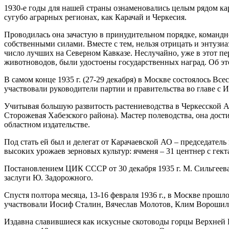
1930-е годы для нашей страны ознаменовались целым рядом ка
сугубо аграрных регионах, как Карачай и Черкесия.
Проводилась она зачастую в принудительном порядке, команд
собственными силами. Вместе с тем, нельзя отрицать и энтузиа
число лучших на Северном Кавказе. Неслучайно, уже в этот п
животноводов, были удостоены государственных наград. Об эт
В самом конце 1935 г. (27-29 декабря) в Москве состоялось В
участвовали руководители партии и правительства во главе с
Учитывая большую развитость растениеводства в Черкесской А
Сторожевая Хабезского района). Мастер полеводства, она дост
областном издательстве.
Под стать ей был и делегат от Карачаевской АО – председател
высоких урожаев зерновых культур: ячменя – 31 центнер с гекта
Постановлением ЦИК СССР от 30 декабря 1935 г. М. Сильгеева
заслуги Ю. Задорожного.
Спустя полтора месяца, 13-16 февраля 1936 г., в Москве прош
участвовали Иосиф Сталин, Вячеслав Молотов, Клим Ворошил
Издавна славившиеся как искусные скотоводы горцы Верхней К