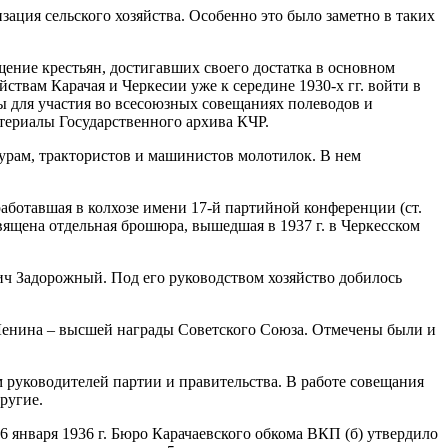
ция сельского хозяйства. Особенно это было заметно в таких
ение крестьян, достигавших своего достатка в основном
ствам Карачая и Черкесии уже к середине 1930-х гг. войти в
ы для участия во всесоюзных совещаниях полеводов и
атериалы Государственного архива КЧР.
турам, трактористов и машинистов молотилок. В нем
аботавшая в колхозе имени 17-й партийной конференции (ст.
вящена отдельная брошюра, вышедшая в 1937 г. в Черкесском
вич Задорожный. Под его руководством хозяйство добилось
 Ленина – высшей награды Советского Союза. Отмечены были и
м руководителей партии и правительства. В работе совещания
ругие.
 января 1936 г. Бюро Карачаевского обкома ВКП (б) утвердило