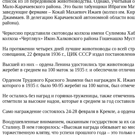
список из 18 передовиков животноводства. Однако, учитывая о
Мало-Карачаевского района. Это были табунщики Ибрагим Мата
заведующие фермами – Кокай Махаевич Ижаев (колхоз им. Киро
Джаммаев. В делегацию Карачаевской автономной области вошл
района).
Черкесию представили скотоводы колхоза имени Сулимова Хаб
колхоза «Чертляух» Икон-Халковского района Гошенашхо Мус
На протяжении четырех дней лучшие животноводы со всей стр
совещания, 22 февраля 1936 г., ЦИК СССР издал постановлени
Высшей из них – ордена Ленина удостоились три животновода и
жеребят в среднем на 100 маток за 1935 г. и обеспечили отличн
Орденом Трудового Красного Знамени был награжден К. Ижаев,
которого в 1935 г. было 90-95 жеребят на 100 маток, был отмеч
Не остались без наград и горянки-труженицы, также отмеченны
отметили за высокие надои, которые в среднем за год составил
Само награждение состоялось 24-28 февраля в Кремле, а орд
Воодушевленные вниманием, оказанным государством за их сам
Сталину. В нем говорилось: «Высокая награда обязывает ко м
торжественную клятву, что успехи прошлого года – это только 