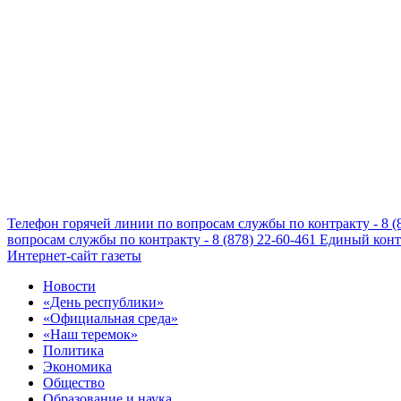
Телефон горячей линии по вопросам службы по контракту - 8 (
вопросам службы по контракту - 8 (878) 22-60-461
Единый конта
Интернет-сайт газеты
Новости
«День республики»
«Официальная среда»
«Наш теремок»
Политика
Экономика
Общество
Образование и наука