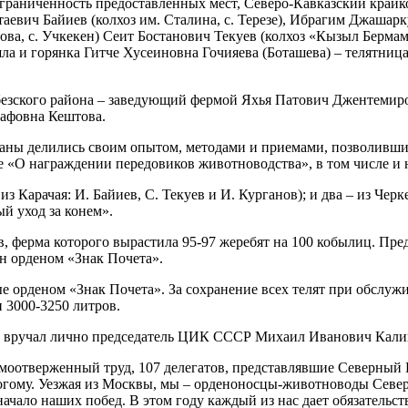
граниченность предоставленных мест, Северо-Кавказский крайко
евич Байиев (колхоз им. Сталина, с. Терезе), Ибрагим Джашарку
ва, с. Учкекен) Сеит Бостанович Текуев (колхоз «Кызыл Бермам
а и горянка Гитче Хусеиновна Гочияева (Боташева) – телятница
езского района – заведующий фермой Яхья Патович Джентемиров
тафовна Кештова.
аны делились своим опытом, методами и приемами, позволившим
е «О награждении передовиков животноводства», в том числе и 
з Карачая: И. Байиев, С. Текуев и И. Курганов); и два – из Чер
ый уход за конем».
 ферма которого вырастила 95-97 жеребят на 100 кобылиц. Пред
ен орденом «Знак Почета».
е орденом «Знак Почета». За сохранение всех телят при обслужи
и 3000-3250 литров.
ена вручал лично председатель ЦИК СССР Михаил Иванович Кали
оотверженный труд, 107 делегатов, представлявшие Северный К
ногому. Уезжая из Москвы, мы – орденоносцы-животноводы Север
начало наших побед. В этом году каждый из нас дает обязательс